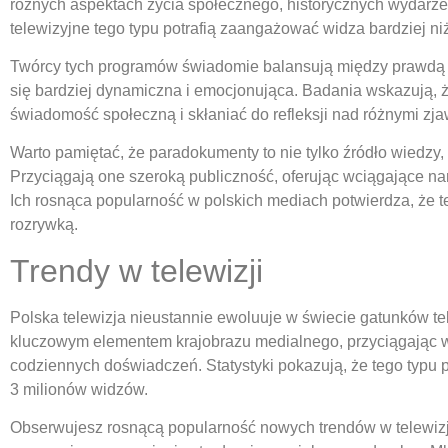
różnych aspektach życia społecznego, historycznych wydarze
telewizyjne tego typu potrafią zaangażować widza bardziej ni
Twórcy tych programów świadomie balansują między prawdą a f
się bardziej dynamiczna i emocjonująca. Badania wskazują, 
świadomość społeczną i skłaniać do refleksji nad różnymi zja
Warto pamiętać, że paradokumenty to nie tylko źródło wiedzy,
Przyciągają one szeroką publiczność, oferując wciągające nar
Ich rosnąca popularność w polskich mediach potwierdza, że t
rozrywką.
Trendy w telewizji
Polska telewizja nieustannie ewoluuje w świecie gatunków te
kluczowym elementem krajobrazu medialnego, przyciągając wi
codziennych doświadczeń. Statystyki pokazują, że tego typu 
3 milionów widzów.
Obserwujesz rosnącą popularność nowych trendów w telewizj