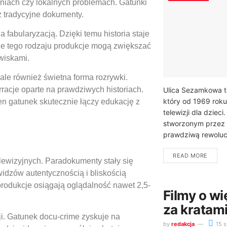
niach czy lokalnych problemach. Gatunki
ż tradycyjne dokumenty.
abularyzacją. Dzięki temu historia staje
że tego rodzaju produkcje mogą zwiększać
wiskami.
 ale również świetna forma rozrywki.
racje oparte na prawdziwych historiach.
Ulica Sezamkowa t
który od 1969 roku
en gatunek skutecznie łączy edukację z
telewizji dla dzie
stworzonym przez 
prawdziwą rewolucj
READ MORE
lewizyjnych. Paradokumenty stały się
dzów autentycznością i bliskością
produkcje osiągają oglądalność nawet 2,5-
Filmy o wi
za kratam
i. Gatunek docu-crime zyskuje na
by
redakcja
15 s