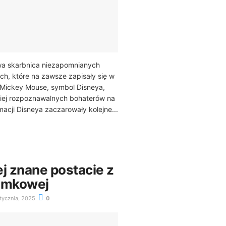
wa skarbnica niezapomnianych
h, które na zawsze zapisały się w
y. Mickey Mouse, symbol Disneya,
ziej rozpoznawalnych bohaterów na
macji Disneya zaczarowały kolejne...
j znane postacie z
amkowej
tycznia, 2025
0