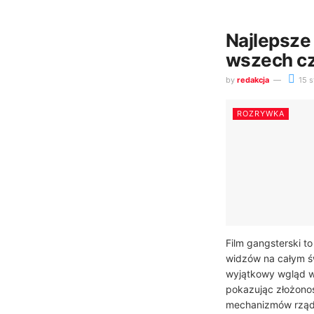
Najlepsze
wszech c
by
redakcja
15 s
ROZRYWKA
Film gangsterski t
widzów na całym św
wyjątkowy wgląd w
pokazując złożonoś
mechanizmów rząd