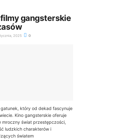
 filmy gangsterskie
zasów
tycznia, 2025
0
o gatunek, który od dekad fascynuje
iecie. Kino gangsterskie oferuje
 mroczny świat przestępczości,
ć ludzkich charakterów i
zących światem