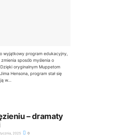
o wyjątkowy program edukacyjny,
 zmienia sposób myślenia o
ci. Dzięki oryginalnym Muppetom
Jima Hensona, program stał się
ą w...
ęzieniu – dramaty
i
tycznia, 2025
0