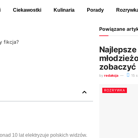
i
Ciekawostki
Kulinaria
Porady
Rozrywk
Powiązane arty
 fikcja?
Najlepsze 
młodzieżo
zobaczyć
by
redakcja
15 s
ROZRYWKA
onad 10 lat elektryzuje polskich widzów.