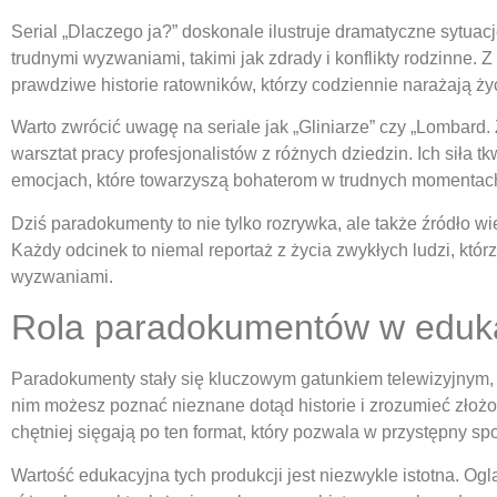
Serial „Dlaczego ja?” doskonale ilustruje dramatyczne sytuac
trudnymi wyzwaniami, takimi jak zdrady i konflikty rodzinne. Z
prawdziwe historie ratowników, którzy codziennie narażają ż
Warto zwrócić uwagę na seriale jak „Gliniarze” czy „Lombard. 
warsztat pracy profesjonalistów z różnych dziedzin. Ich siła t
emocjach, które towarzyszą bohaterom w trudnych momentac
Dziś paradokumenty to nie tylko rozrywka, ale także źródło 
Każdy odcinek to niemal reportaż z życia zwykłych ludzi, któ
wyzwaniami.
Rola paradokumentów w edukac
Paradokumenty stały się kluczowym gatunkiem telewizyjnym, k
nim możesz poznać nieznane dotąd historie i zrozumieć złoż
chętniej sięgają po ten format, który pozwala w przystępny sp
Wartość edukacyjna tych produkcji jest niezwykle istotna. Og