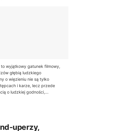
 to wyjątkowy gatunek filmowy,
dzów głębią ludzkiego
y o więzieniu nie są tylko
tępcach i karze, lecz przede
ią o ludzkiej godności,...
and-uperzy,