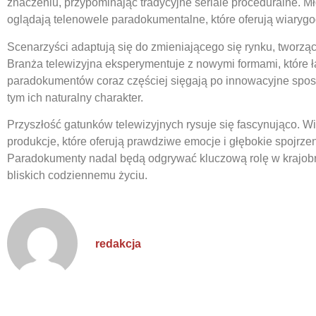
znaczeniu, przypominając tradycyjne seriale proceduralne. M
oglądają telenowele paradokumentalne, które oferują wiarygo
Scenarzyści adaptują się do zmieniającego się rynku, tworzą
Branża telewizyjna eksperymentuje z nowymi formami, które 
paradokumentów coraz częściej sięgają po innowacyjne sposob
tym ich naturalny charakter.
Przyszłość gatunków telewizyjnych rysuje się fascynująco. W
produkcje, które oferują prawdziwe emocje i głębokie spojrze
Paradokumenty nadal będą odgrywać kluczową rolę w krajobra
bliskich codziennemu życiu.
redakcja