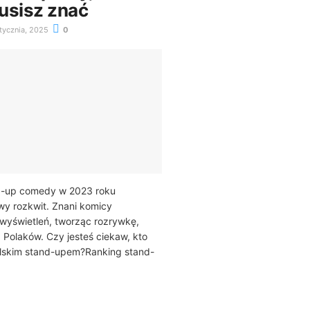
usisz znać
tycznia, 2025
0
d-up comedy w 2023 roku
y rozkwit. Znani komicy
wyświetleń, tworząc rozrywkę,
a Polaków. Czy jesteś ciekaw, kto
olskim stand-upem?Ranking stand-