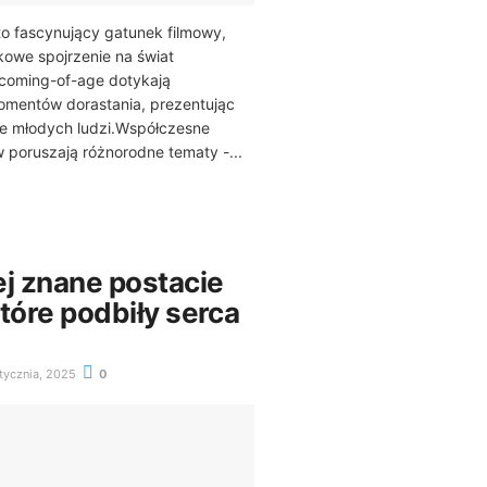
o fascynujący gatunek filmowy,
tkowe spojrzenie na świat
 coming-of-age dotykają
omentów dorastania, prezentując
ie młodych ludzi.Współczesne
w poruszają różnorodne tematy -...
ej znane postacie
tóre podbiły serca
tycznia, 2025
0