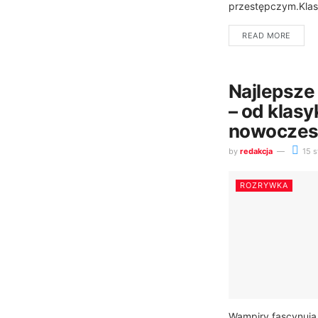
przestępczym.Klasy
READ MORE
Najlepsze
– od klas
nowoczesn
by
redakcja
15 s
ROZRYWKA
Wampiry fascynują 