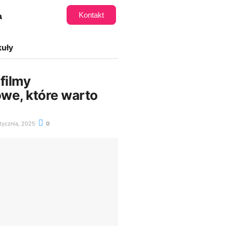
Kontakt
a
kuły
filmy
we, które warto
tycznia, 2025
0