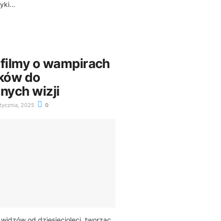
ki...
 filmy o wampirach
yków do
ych wizji
tycznia, 2025
0
widzów od dziesięcioleci, tworząc