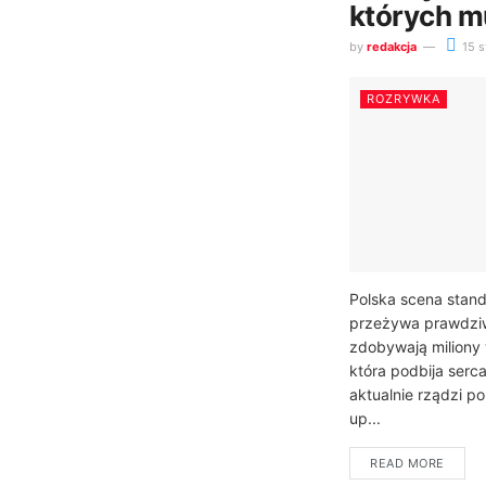
których m
by
redakcja
15 s
ROZRYWKA
Polska scena stan
przeżywa prawdziw
zdobywają miliony 
która podbija serc
aktualnie rządzi p
up...
READ MORE