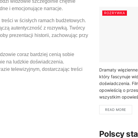
łodzi widzowie szczególnie chętnie
dne i emocjonujące narracje.
ROZRYWKA
c treści w ścisłych ramach budżetowych.
łączą autentyczność z rozrywką. Twórcy
y prezentacji historii, zachowując przy
idzowie coraz bardziej cenią sobie
nie na ludzkie doświadczenia.
zie telewizyjnym, dostarczając treści
Dramaty więzienne
który fascynuje wi
doświadczenia. Film
opowieścią o przes
wszystkim opowieśc
READ MORE
Polscy st