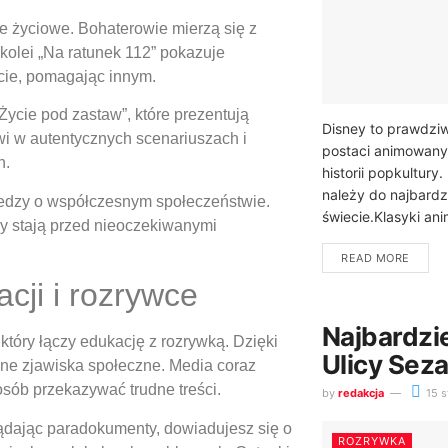
je życiowe. Bohaterowie mierzą się z
 kolei „Na ratunek 112” pokazuje
ycie, pomagając innym.
Życie pod zastaw”, które prezentują
Disney to prawdzi
kwi w autentycznych scenariuszach i
postaci animowanyc
h.
historii popkultur
należy do najbard
wiedzy o współczesnym społeczeństwie.
świecie.Klasyki ani
rzy stają przed nieoczekiwanymi
READ MORE
ji i rozrywce
Najbardzie
tóry łączy edukację z rozrywką. Dzięki
Ulicy Sez
one zjawiska społeczne. Media coraz
osób przekazywać trudne treści.
by
redakcja
15 s
lądając paradokumenty, dowiadujesz się o
ROZRYWKA