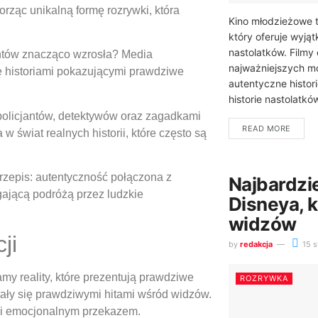
orząc unikalną formę rozrywki, która
Kino młodzieżowe t
który oferuje wyją
nastolatków. Filmy
entów znacząco wzrosła? Media
najważniejszych m
ię historiami pokazującymi prawdziwe
autentyczne histor
historie nastolatkó
 policjantów, detektywów oraz zagadkami
READ MORE
 świat realnych historii, które często są
rzepis: autentyczność połączona z
Najbardzi
gającą podróżą przez ludzkie
Disneya, k
widzów
ji
by
redakcja
15 s
amy reality, które prezentują prawdziwe
ROZRYWKA
 stały się prawdziwymi hitami wśród widzów.
 i emocjonalnym przekazem.