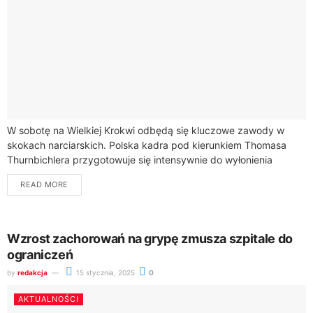
W sobotę na Wielkiej Krokwi odbędą się kluczowe zawody w
skokach narciarskich. Polska kadra pod kierunkiem Thomasa
Thurnbichlera przygotowuje się intensywnie do wyłonienia
mistrzów kraju w zimowych warunkach.Zawody w Zakopanem...
READ MORE
Wzrost zachorowań na grypę zmusza szpitale do
ograniczeń
by
redakcja
15 stycznia, 2025
0
AKTUALNOŚCI