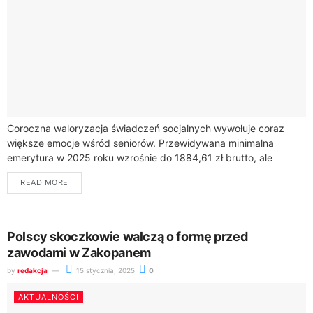
Coroczna waloryzacja świadczeń socjalnych wywołuje coraz
większe emocje wśród seniorów. Przewidywana minimalna
emerytura w 2025 roku wzrośnie do 1884,61 zł brutto, ale
zmiany w systemie waloryzacji budzą wiele pytań i...
READ MORE
Polscy skoczkowie walczą o formę przed
zawodami w Zakopanem
by
redakcja
15 stycznia, 2025
0
AKTUALNOŚCI