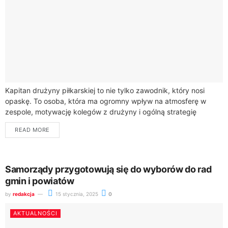
Kapitan drużyny piłkarskiej to nie tylko zawodnik, który nosi
opaskę. To osoba, która ma ogromny wpływ na atmosferę w
zespole, motywację kolegów z drużyny i ogólną strategię
podczas meczów. Jego...
READ MORE
Samorządy przygotowują się do wyborów do rad
gmin i powiatów
by
redakcja
15 stycznia, 2025
0
AKTUALNOŚCI