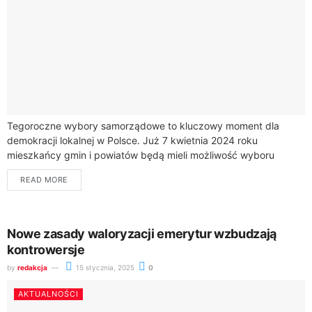
Tegoroczne wybory samorządowe to kluczowy moment dla
demokracji lokalnej w Polsce. Już 7 kwietnia 2024 roku
mieszkańcy gmin i powiatów będą mieli możliwość wyboru
swoich przedstawicieli do lokalnych władz.Zasady wyborów...
READ MORE
Nowe zasady waloryzacji emerytur wzbudzają
kontrowersje
by
redakcja
15 stycznia, 2025
0
AKTUALNOŚCI