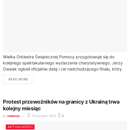
Wielka Orkiestra Świątecznej Pomocy przygotowuje się do
kolejnego spektakularnego wydarzenia charytatywnego. Jerzy
Owsiak ogłosił oficjalnie datę i cel nadchodzącego finału, który
ponownie może pobić dotychczasowe rekordy.33. Finał Wielkiej
READ MORE
Orkiestry Świątecznej...
Protest przewoźników na granicy z Ukrainą trwa
kolejny miesiąc
by
redakcja
15 stycznia, 2025
0
AKTUALNOŚCI