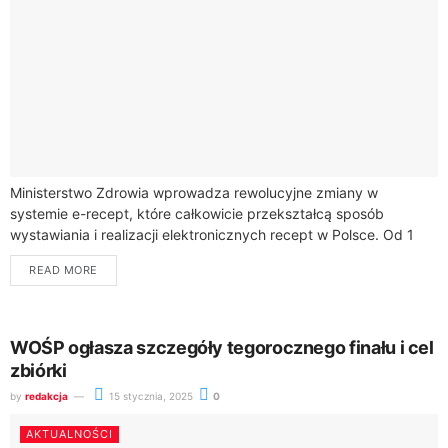
Ministerstwo Zdrowia wprowadza rewolucyjne zmiany w
systemie e-recept, które całkowicie przekształcą sposób
wystawiania i realizacji elektronicznych recept w Polsce. Od 1
marca 2024 roku system informatyczny P1 zacznie obliczać
READ MORE
dopuszczalną...
WOŚP ogłasza szczegóły tegorocznego finału i cel
zbiórki
by
redakcja
15 stycznia, 2025
0
AKTUALNOŚCI