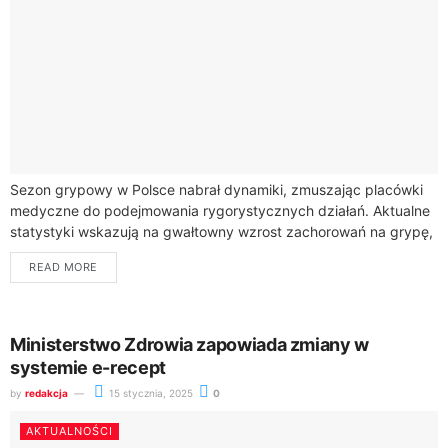
Sezon grypowy w Polsce nabrał dynamiki, zmuszając placówki
medyczne do podejmowania rygorystycznych działań. Aktualne
statystyki wskazują na gwałtowny wzrost zachorowań na grypę,
który stanowi poważne wyzwanie dla zdrowia
READ MORE
publicznego.Choroby sezonowe,...
Ministerstwo Zdrowia zapowiada zmiany w
systemie e-recept
by
redakcja
15 stycznia, 2025
0
AKTUALNOŚCI