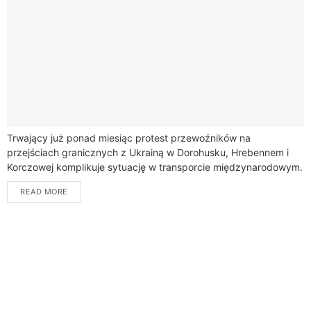
Trwający już ponad miesiąc protest przewoźników na
przejściach granicznych z Ukrainą w Dorohusku, Hrebennem i
Korczowej komplikuje sytuację w transporcie międzynarodowym.
Kierowcy i właściciele firm transportowych wyrażają swoje
READ MORE
obawy wobec...