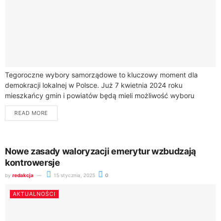
Tegoroczne wybory samorządowe to kluczowy moment dla
demokracji lokalnej w Polsce. Już 7 kwietnia 2024 roku
mieszkańcy gmin i powiatów będą mieli możliwość wyboru
swoich przedstawicieli do lokalnych władz.Zasady wyborów...
READ MORE
Nowe zasady waloryzacji emerytur wzbudzają
kontrowersje
by
redakcja
15 stycznia, 2025
0
AKTUALNOŚCI