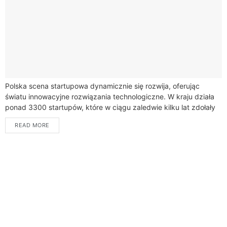
Polska scena startupowa dynamicznie się rozwija, oferując
światu innowacyjne rozwiązania technologiczne. W kraju działa
ponad 3300 startupów, które w ciągu zaledwie kilku lat zdołały
zdobyć międzynarodowe uznanie.Rodzime startupy jak Brainly...
READ MORE