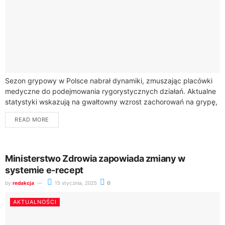
Sezon grypowy w Polsce nabrał dynamiki, zmuszając placówki
medyczne do podejmowania rygorystycznych działań. Aktualne
statystyki wskazują na gwałtowny wzrost zachorowań na grypę,
który stanowi poważne wyzwanie dla zdrowia
READ MORE
publicznego.Choroby sezonowe,...
Ministerstwo Zdrowia zapowiada zmiany w
systemie e-recept
by
redakcja
15 stycznia, 2025
0
AKTUALNOŚCI