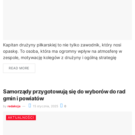
Kapitan drużyny piłkarskiej to nie tylko zawodnik, który nosi
opaskę. To osoba, która ma ogromny wpływ na atmosferę w
zespole, motywację kolegów z drużyny i ogólną strategię
podczas meczów. Jego...
READ MORE
Samorządy przygotowują się do wyborów do rad
gmin i powiatów
by
redakcja
15 stycznia, 2025
0
AKTUALNOŚCI