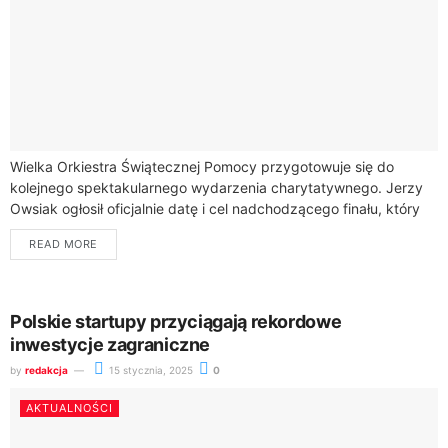
Wielka Orkiestra Świątecznej Pomocy przygotowuje się do
kolejnego spektakularnego wydarzenia charytatywnego. Jerzy
Owsiak ogłosił oficjalnie datę i cel nadchodzącego finału, który
ponownie może pobić dotychczasowe rekordy.33. Finał Wielkiej
READ MORE
Orkiestry Świątecznej...
Polskie startupy przyciągają rekordowe
inwestycje zagraniczne
by
redakcja
15 stycznia, 2025
0
AKTUALNOŚCI