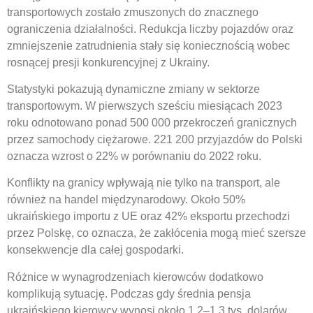
transportowych zostało zmuszonych do znacznego
ograniczenia działalności. Redukcja liczby pojazdów oraz
zmniejszenie zatrudnienia stały się koniecznością wobec
rosnącej presji konkurencyjnej z Ukrainy.
Statystyki pokazują dynamiczne zmiany w sektorze
transportowym. W pierwszych sześciu miesiącach 2023
roku odnotowano ponad 500 000 przekroczeń granicznych
przez samochody ciężarowe. 221 200 przyjazdów do Polski
oznacza wzrost o 22% w porównaniu do 2022 roku.
Konflikty na granicy wpływają nie tylko na transport, ale
również na handel międzynarodowy. Około 50%
ukraińskiego importu z UE oraz 42% eksportu przechodzi
przez Polskę, co oznacza, że zakłócenia mogą mieć szersze
konsekwencje dla całej gospodarki.
Różnice w wynagrodzeniach kierowców dodatkowo
komplikują sytuację. Podczas gdy średnia pensja
ukraińskiego kierowcy wynosi około 1,2–1,3 tys. dolarów