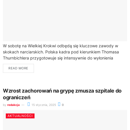
W sobotę na Wielkiej Krokwi odbędą się kluczowe zawody w
skokach narciarskich. Polska kadra pod kierunkiem Thomasa
Thurnbichlera przygotowuje się intensywnie do wyłonienia
mistrzów kraju w zimowych warunkach.Zawody w Zakopanem...
READ MORE
Wzrost zachorowań na grypę zmusza szpitale do
ograniczeń
by
redakcja
15 stycznia, 2025
0
AKTUALNOŚCI