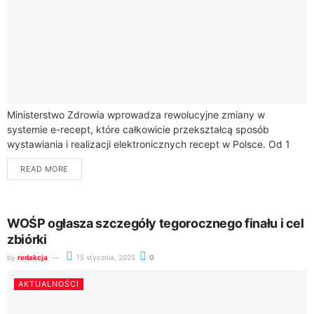
Ministerstwo Zdrowia wprowadza rewolucyjne zmiany w
systemie e-recept, które całkowicie przekształcą sposób
wystawiania i realizacji elektronicznych recept w Polsce. Od 1
marca 2024 roku system informatyczny P1 zacznie obliczać
READ MORE
dopuszczalną...
WOŚP ogłasza szczegóły tegorocznego finału i cel
zbiórki
by
redakcja
15 stycznia, 2025
0
AKTUALNOŚCI