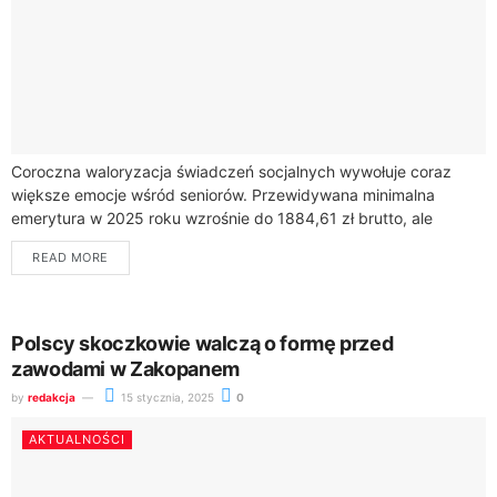
Coroczna waloryzacja świadczeń socjalnych wywołuje coraz
większe emocje wśród seniorów. Przewidywana minimalna
emerytura w 2025 roku wzrośnie do 1884,61 zł brutto, ale
zmiany w systemie waloryzacji budzą wiele pytań i...
READ MORE
Polscy skoczkowie walczą o formę przed
zawodami w Zakopanem
by
redakcja
15 stycznia, 2025
0
AKTUALNOŚCI