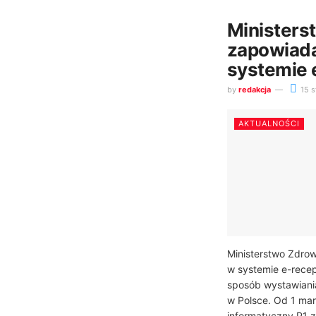
Ministers
zapowiad
systemie 
by
redakcja
15 s
AKTUALNOŚCI
Ministerstwo Zdro
w systemie e-recep
sposób wystawiania 
w Polsce. Od 1 ma
informatyczny P1 z