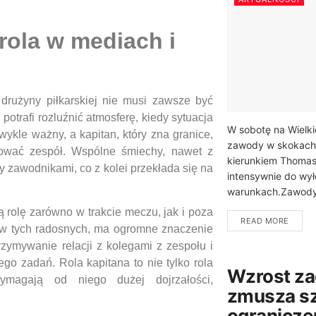
rola w mediach i
rużyny piłkarskiej nie musi zawsze być
otrafi rozluźnić atmosferę, kiedy sytuacja
W sobotę na Wielki
zwykle ważny, a kapitan, który zna granice,
zawody w skokach 
rować zespół. Wspólne śmiechy, nawet z
kierunkiem Thomas
y zawodnikami, co z kolei przekłada się na
intensywnie do wył
warunkach.Zawody
ą rolę zarówno w trakcie meczu, jak i poza
READ MORE
i w tych radosnych, ma ogromne znaczenie
zymywanie relacji z kolegami z zespołu i
ego zadań. Rola kapitana to nie tylko rola
Wzrost za
ymagają od niego dużej dojrzałości,
zmusza sz
ogranicze