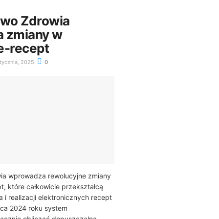
two Zdrowia
a zmiany w
e-recept
tycznia, 2025
0
wia wprowadza rewolucyjne zmiany
t, które całkowicie przekształcą
i realizacji elektronicznych recept
rca 2024 roku system
acznie obliczać dopuszczalną...