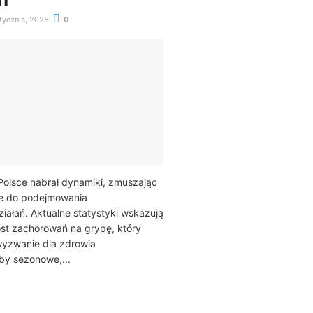
tycznia, 2025
0
olsce nabrał dynamiki, zmuszając
e do podejmowania
iałań. Aktualne statystyki wskazują
st zachorowań na grypę, który
yzwanie dla zdrowia
by sezonowe,...