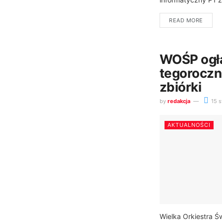
READ MORE
WOŚP ogł
tegoroczne
zbiórki
by
redakcja
15 s
AKTUALNOŚCI
Wielka Orkiestra 