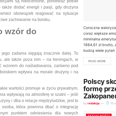
ocjami są nieocenione, ponieważ potrafi
także dodać energii i pasji, gdy drużyna
ównież obowiązek reagować na sytuacje
ciwe zachowanie na boisku.
Coroczna waloryza
o wzór do
coraz większe emo
minimalna emerytu
1884,61 zł brutto,
budzą wiele pytań i
 jego zadania sięgają znacznie dalej. To
u, ale także poza nim – na treningach, w
READ MORE
yć wzorem do naśladowania, zarówno pod
boiskiem wpływa na morale drużyny i na
Polscy sk
formę pr
jakie wartości promuje w życiu prywatnym,
Zakopan
nia wpływają na atmosferę w szatni – jeśli
żyny i dba o relacje międzyludzkie, jest to
by
redakcja
15 s
 osoba, która powinna dbać o integrację
ilnym punktem odniesienia dla nowych
AKTUALNOŚCI