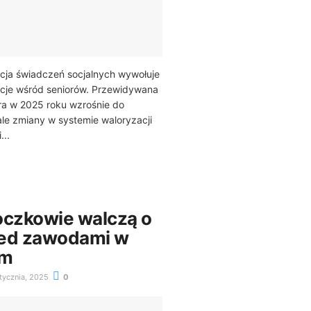
cja świadczeń socjalnych wywołuje
cje wśród seniorów. Przewidywana
ra w 2025 roku wzrośnie do
 ale zmiany w systemie waloryzacji
...
oczkowie walczą o
zed zawodami w
em
tycznia, 2025
0