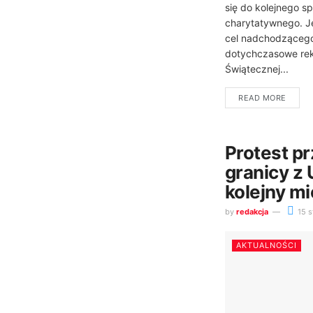
się do kolejnego s
charytatywnego. Jer
cel nadchodzącego
dotychczasowe reko
Świątecznej...
READ MORE
Protest p
granicy z 
kolejny mi
by
redakcja
15 s
AKTUALNOŚCI