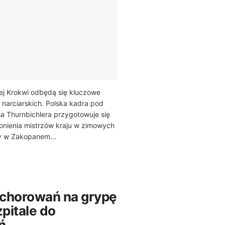
ej Krokwi odbędą się kluczowe
narciarskich. Polska kadra pod
a Thurnbichlera przygotowuje się
onienia mistrzów kraju w zimowych
 w Zakopanem...
chorowań na grypę
pitale do
ń