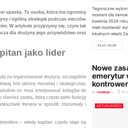
Tegoroczne wybor
 nosi opaskę. To osoba, która ma ogromny
moment dla demokra
yny i ogólną strategię podczas meczów.
kwietnia 2024 rok
nim. W artykule przyjrzymy się, czym tak
mieli możliwość wy
nacza dla drużyny jego przywództwo oraz
lokalnych władz.Z
.
READ MORE
itan jako lider
Nowe zasa
emerytur
ada za organizowanie drużyny, szczególnie
kontrower
wej linii obrony moralnej i strategicznej,
to właśnie on musi zmotywować kolegów do
by
redakcja
15 s
to również osoba, która często pełni funkcję
wskazówki trenera w sposób zrozumiały i
AKTUALNOŚCI
tmosfera – wtedy kapitan często staje na