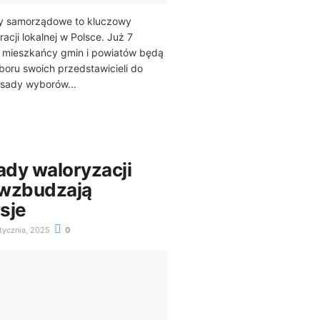
y samorządowe to kluczowy
cji lokalnej w Polsce. Już 7
u mieszkańcy gmin i powiatów będą
boru swoich przedstawicieli do
asady wyborów...
dy waloryzacji
 wzbudzają
sje
tycznia, 2025
0