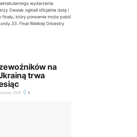
pektakularnego wydarzenia
zy Owsiak ogłosił oficjalnie datę i
 finału, który ponownie może pobić
rdy.33. Finał Wielkiej Orkiestry
rzewoźników na
Ukrainą trwa
esiąc
tycznia, 2025
0