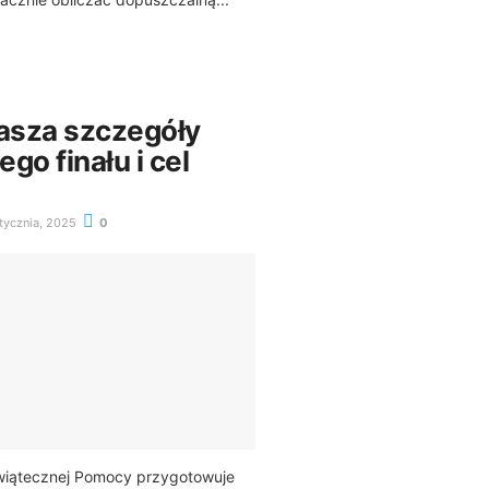
asza szczegóły
go finału i cel
tycznia, 2025
0
Świątecznej Pomocy przygotowuje