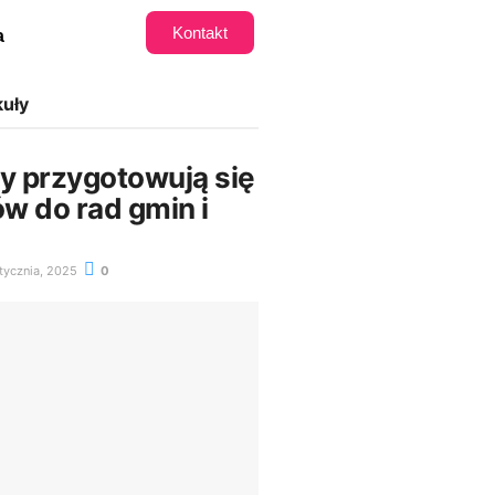
Kontakt
a
kuły
 przygotowują się
w do rad gmin i
tycznia, 2025
0