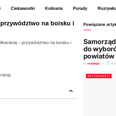
i
Ciekawostki
Kulinaria
Porady
Rozrywk
– przywództwo na boisku i
Powiązane arty
Samorządy
iłkarskiej – przywództwo na boisku i
do wyboró
powiatów
by
redakcja
15 s
AKTUALNOŚCI