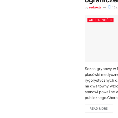
by
redakcja
15 s
AKTUALNOŚCI
Sezon grypowy w P
placówki medyczn
rygorystycznych dz
na gwałtowny wzro
stanowi poważne w
publicznego.Choro
READ MORE