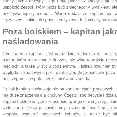
straży ducha drużyny. Jego umiejętności w zarządzaniu em
uspokoić zespół, który może być zniechęcony wynikiem, ale 
przeżywa lepszy moment. Warto dodać, że kapitan ma r
kryzysowe – takie jak spory między zawodnikami czy niewłaś
Poza boiskiem – kapitan jak
naśladowania
Chociaż rola kapitana jest najbardziej widoczna na boisku,
osoba, która reprezentuje drużynę nie tylko w trakcie mecz
mediach, a także w życiu codziennym. Kapitan powinien b
względem sportowym, jak i osobistym. Jego postawa poza 
postrzeganie zespołu przez kibiców oraz media.
To, jak kapitan zachowuje się na konferencjach prasowych, 
ma duże znaczenie dla drużyny. Często jego decyzje i działa
kapitan traktuje innych z szacunkiem, angażuje się w życie dru
widoczne także w postawie innych zawodników. Kapitan to
zespołu, wspierać młodszych kolegów, a także być s