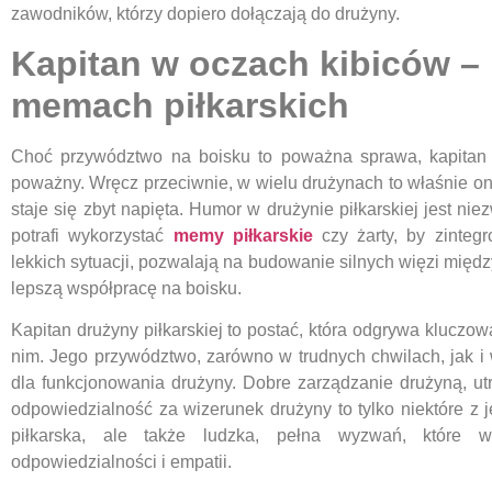
zawodników, którzy dopiero dołączają do drużyny.
Kapitan w oczach kibiców – 
memach piłkarskich
Choć przywództwo na boisku to poważna sprawa, kapitan d
poważny. Wręcz przeciwnie, w wielu drużynach to właśnie on p
staje się zbyt napięta. Humor w drużynie piłkarskiej jest nie
potrafi wykorzystać
memy piłkarskie
czy żarty, by zinteg
lekkich sytuacji, pozwalają na budowanie silnych więzi międz
lepszą współpracę na boisku.
Kapitan drużyny piłkarskiej to postać, która odgrywa kluczow
nim. Jego przywództwo, zarówno w trudnych chwilach, jak 
dla funkcjonowania drużyny. Dobre zarządzanie drużyną, utr
odpowiedzialność za wizerunek drużyny to tylko niektóre z j
piłkarska, ale także ludzka, pełna wyzwań, które w
odpowiedzialności i empatii.