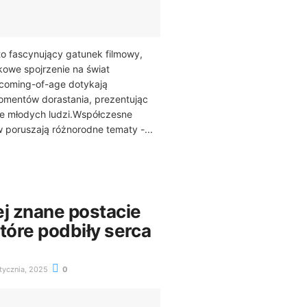
o fascynujący gatunek filmowy,
tkowe spojrzenie na świat
 coming-of-age dotykają
omentów dorastania, prezentując
ie młodych ludzi.Współczesne
w poruszają różnorodne tematy -...
ej znane postacie
tóre podbiły serca
tycznia, 2025
0