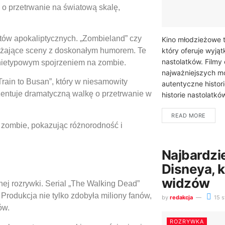
 o przetrwanie na światową skalę,
tów apokaliptycznych. „Zombieland” czy
Kino młodzieżowe t
który oferuje wyją
ażające sceny z doskonałym humorem. Te
nastolatków. Filmy
nietypowym spojrzeniem na zombie.
najważniejszych m
Train to Busan”, który w niesamowity
autentyczne histor
ezentuje dramatyczną walkę o przetrwanie w
historie nastolatkó
READ MORE
o zombie, pokazując różnorodność i
Najbardzi
Disneya, k
widzów
ej rozrywki. Serial „The Walking Dead”
rodukcja nie tylko zdobyła miliony fanów,
by
redakcja
15 s
ów.
ROZRYWKA