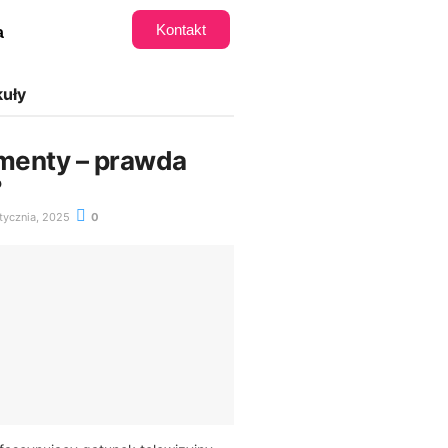
Kontakt
a
kuły
menty – prawda
?
tycznia, 2025
0