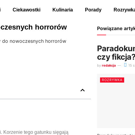
i
Ciekawostki
Kulinaria
Porady
Rozrywk
oczesnych horrorów
Powiązane arty
ów do nowoczesnych horrorów
Paradoku
czy fikcja
by
redakcja
15 s
ROZRYWKA
i. Korzenie tego gatunku sięgają