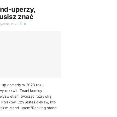
and-uperzy,
usisz znać
tycznia, 2025
0
d-up comedy w 2023 roku
y rozkwit. Znani komicy
wyświetleń, tworząc rozrywkę,
a Polaków. Czy jesteś ciekaw, kto
olskim stand-upem?Ranking stand-