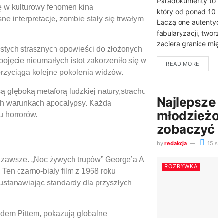
Paradokumenty to f
ię w kulturowy fenomen kina
który od ponad 10 
e interpretacje, zombie stały się trwałym
Łączą one autentyc
fabularyzacji, twor
zaciera granice m
tych strasznych opowieści do złożonych
pojęcie nieumarłych istot zakorzeniło się w
READ MORE
 przyciąga kolejne pokolenia widzów.
są głęboką metaforą ludzkiej natury,strachu
Najlepsze 
ch warunkach apocalypsy. Każda
młodzieżo
u horrorów.
zobaczyć
by
redakcja
15 s
a zawsze. „Noc żywych trupów” George’a A.
ROZRYWKA
Ten czarno-biały film z 1968 roku
ustanawiając standardy dla przyszłych
radem Pittem, pokazują globalne