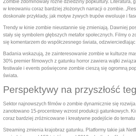
Zombie zdominowały różne dziedziny popkultury. Literatura, g
w kreowaniu coraz bardziej złożonych narracji o zombie. „Resi
doskonałe przykłady, jak motyw żywych trupów ewoluuje i fas
Trendy w kinie zombie nieustannie się zmieniają. Dawniej post
stały się symbolem głębszych metafor społecznych. Filmy o zo
się komentarzem do współczesnego świata, odzwierciedlając 
Badania wskazują, że zainteresowanie zombie w kulturze maso
30% premier filmowych z gatunku horror zawiera wątki związ
festiwale i events poświęcone zombie cieszą się ogromną pop
świata.
Perspektywy na przyszłość te
Sektor najnowszych filmów o zombie dynamicznie się rozwija,
zanotowano 15-procentowy wzrost produkcji gatunkowych. Kin
coraz bardziej zróżnicowane i kreatywne podejście do tematu
Streaming zmienia krajobraz gatunku. Platformy takie jak Ne