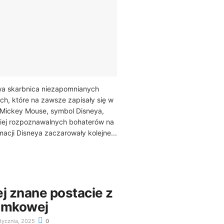
wa skarbnica niezapomnianych
h, które na zawsze zapisały się w
y. Mickey Mouse, symbol Disneya,
ziej rozpoznawalnych bohaterów na
macji Disneya zaczarowały kolejne...
j znane postacie z
amkowej
tycznia, 2025
0