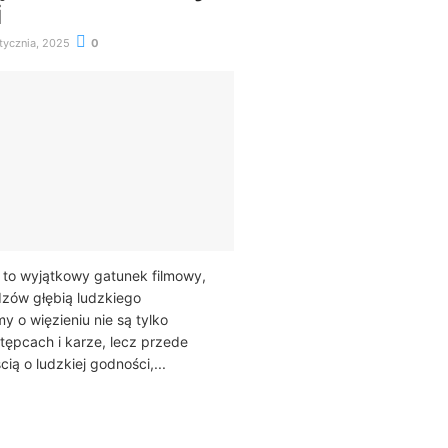
i
tycznia, 2025
0
 to wyjątkowy gatunek filmowy,
dzów głębią ludzkiego
y o więzieniu nie są tylko
tępcach i karze, lecz przede
ią o ludzkiej godności,...