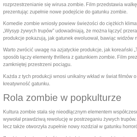
rozprzestrzenianie się wirusa zombie. Film przedstawia walkę
prezentując zupełnie nowe podejście do gatunku zombie.
Komedie zombie wniosły powiew świeżości do ciężkich klima
„Wysyp żywych trupów” udowadniają, że można łączyć przer
produkcje pokazują, jak gatunek ewoluował, bawiąc widzów 
Warto zwrócić uwagę na azjatyckie produkcje, jak koreański „
sposób łączy elementy thrillera z gatunkiem zombie. Film pr
zamkniętej przestrzeni pociągu.
Każda z tych produkcji wnosi unikalny wkład w świat filmów 
kreatywność gatunku.
Rola zombie w popkulturze
Kultura zombie stała się nieodłącznym elementem współczesn
wywołał prawdziwą rewolucję w postrzeganiu żywych trupów. P
lecz także otworzyła zupełnie nowy rozdział w gatunku horror