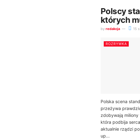
Polscy st
których m
by
redakcja
15 s
ROZRYWKA
Polska scena stan
przeżywa prawdziw
zdobywają miliony 
która podbija serc
aktualnie rządzi p
up...