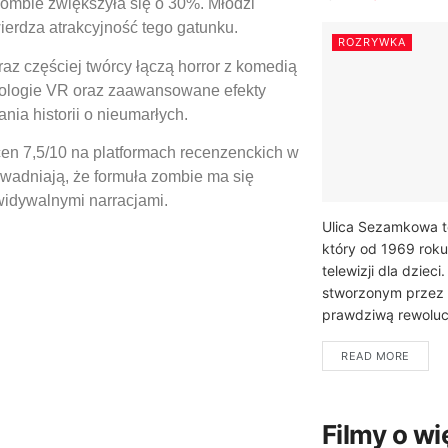
zombie zwiększyła się o 30%. Młodzi
ierdza atrakcyjność tego gatunku.
ROZRYWKA
raz częściej twórcy łączą horror z komedią
nologie VR oraz zaawansowane efekty
ia historii o nieumarłych.
en 7,5/10 na platformach recenzenckich w
owadniają, że formuła zombie ma się
widywalnymi narracjami.
Ulica Sezamkowa t
który od 1969 roku
telewizji dla dzie
stworzonym przez 
prawdziwą rewolucj
READ MORE
Filmy o wi