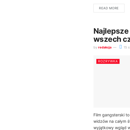
READ MORE
Najlepsze
wszech c
by
redakcja
15 s
ROZRYWKA
Film gangsterski t
widzów na całym św
wyjątkowy wgląd w