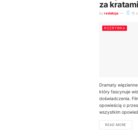
za kratam
by
redakcja
15 s
ROZRYWKA
Dramaty więzienne
który fascynuje wi
doświadczenia. Film
opowieścią o przes
wszystkim opowieśc
READ MORE