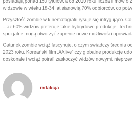
posiadają ponad 150 tytułów, a od 2010 roku liczba filmów o 
widzowie w wieku 18-34 lat stanowią 70% odbiorców, co potw
Przyszłość zombie w kinematografii rysuje się intrygująco. Co
– aż 60% widzów preferuje takie hybrydowe produkcje. Tech
specjalne mogą otworzyć zupełnie nowe możliwości opowiadan
Gatunek zombie wciąż fascynuje, o czym świadczy średnia oc
2023 roku. Koreański film „#Alive” czy globalne produkcje ud
doskonale i wciąż potrafi zaskoczyć widzów nowymi, nieprze
redakcja