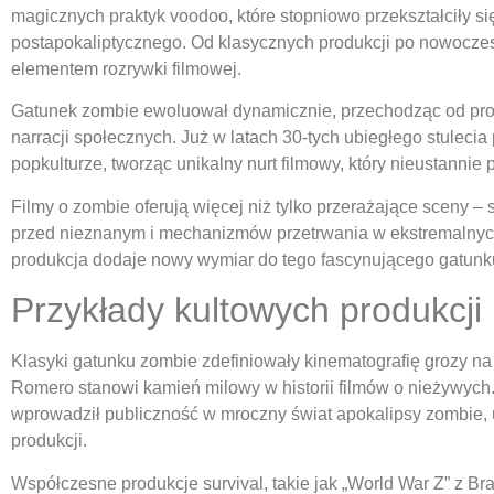
magicznych praktyk voodoo, które stopniowo przekształciły s
postapokaliptycznego. Od klasycznych produkcji po nowoczesn
elementem rozrywki filmowej.
Gatunek zombie ewoluował dynamicznie, przechodząc od pros
narracji społecznych. Już w latach 30-tych ubiegłego stulecia 
popkulturze, tworząc unikalny nurt filmowy, który nieustannie
Filmy o zombie oferują więcej niż tylko przerażające sceny – 
przed nieznanym i mechanizmów przetrwania w ekstremalny
produkcja dodaje nowy wymiar do tego fascynującego gatunk
Przykłady kultowych produkcji
Klasyki gatunku zombie zdefiniowały kinematografię grozy n
Romero stanowi kamień milowy w historii filmów o nieżywych. 
wprowadził publiczność w mroczny świat apokalipsy zombie, 
produkcji.
Współczesne produkcje survival, takie jak „World War Z” z B