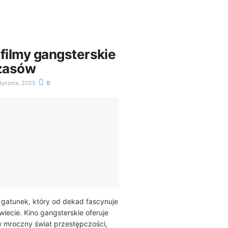
 filmy gangsterskie
zasów
tycznia, 2025
0
o gatunek, który od dekad fascynuje
iecie. Kino gangsterskie oferuje
 mroczny świat przestępczości,