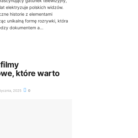
ascynujący gatunek telewizyjny,
lat elektryzuje polskich widzów.
zne historie z elementami
ząc unikalną formę rozrywki, która
iędzy dokumentem a...
filmy
we, które warto
tycznia, 2025
0