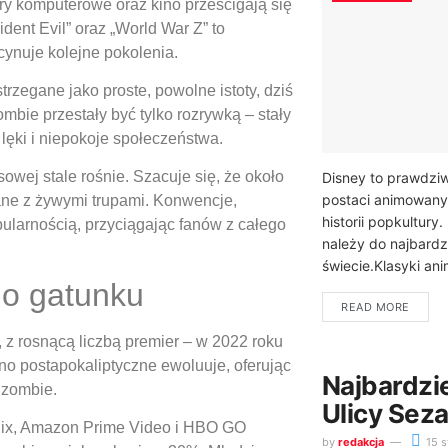
ry komputerowe oraz kino prześcigają się
dent Evil” oraz „World War Z” to
cynuje kolejne pokolenia.
rzegane jako proste, powolne istoty, dziś
mbie przestały być tylko rozrywką – stały
lęki i niepokoje społeczeństwa.
wej stale rośnie. Szacuje się, że około
Disney to prawdzi
postaci animowanyc
ane z żywymi trupami. Konwencje,
historii popkultur
ularnością, przyciągając fanów z całego
należy do najbard
świecie.Klasyki ani
go gatunku
READ MORE
 z rosnącą liczbą premier – w 2022 roku
o postapokaliptyczne ewoluuje, oferując
Najbardzie
 zombie.
Ulicy Sez
tflix, Amazon Prime Video i HBO GO
by
redakcja
15 s