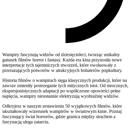
Wampiry fascynują widzów od dziesięcioleci, tworząc unikalny
gatunek filmów horror i fantasy. Każda era kina przynosiła nowe
interpretacje tych tajemniczych stworzeń, które ewoluowały z
przerażających potworów w atrakcyjnych bohaterów popkultury.
Historia filmów o wampirach sięga klasycznych produkcji, które na
zawsze zmieniły postrzeganie tych mitycznych istot. Od mrocznych,
ekspresjonistycznych adaptacji po współczesne opowieści pełne
napięcia, wampiry nieustannie elektryzują wyobraźnię widzów.
Odkryjesz w naszym zestawieniu 50 wyjątkowych filmów, które
ukształtowały wizerunek wampirów w światowym kinie. Poznaj
fascynujący świat horrorów, gdzie granica między strachem a
fascynacją ulega zatarciu.