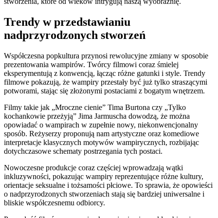
stworzenia, które od wieków intrygują naszą wyobraźnię.
Trendy w przedstawianiu
nadprzyrodzonych stworzeń
Współczesna popkultura przynosi rewolucyjne zmiany w sposobie
prezentowania wampirów. Twórcy filmowi coraz śmielej
eksperymentują z konwencją, łącząc różne gatunki i style. Trendy
filmowe pokazują, że wampiry przestały być już tylko straszącymi
potworami, stając się złożonymi postaciami z bogatym wnętrzem.
Filmy takie jak „Mroczne cienie” Tima Burtona czy „Tylko
kochankowie przeżyją” Jima Jarmuscha dowodzą, że można
opowiadać o wampirach w zupełnie nowy, niekonwencjonalny
sposób. Reżyserzy proponują nam artystyczne oraz komediowe
interpretacje klasycznych motywów wampirycznych, rozbijając
dotychczasowe schematy postrzegania tych postaci.
Nowoczesne produkcje coraz częściej wprowadzają wątki
inkluzywności, pokazując wampiry reprezentujące różne kultury,
orientacje seksualne i tożsamości płciowe. To sprawia, że opowieści
o nadprzyrodzonych stworzeniach stają się bardziej uniwersalne i
bliskie współczesnemu odbiorcy.