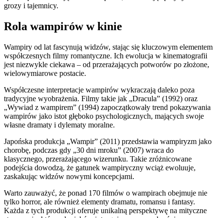
grozy i tajemnicy.
Rola wampirów w kinie
Wampiry od lat fascynują widzów, stając się kluczowym elementem
współczesnych filmy romantyczne. Ich ewolucja w kinematografii
jest niezwykle ciekawa – od przerażających potworów po złożone,
wielowymiarowe postacie.
Współczesne interpretacje wampirów wykraczają daleko poza
tradycyjne wyobrażenia. Filmy takie jak „Dracula” (1992) oraz
„Wywiad z wampirem” (1994) zapoczątkowały trend pokazywania
wampirów jako istot głęboko psychologicznych, mających swoje
własne dramaty i dylematy moralne.
Japońska produkcja „Wampir” (2011) przedstawia wampiryzm jako
chorobę, podczas gdy „30 dni mroku” (2007) wraca do
klasycznego, przerażającego wizerunku. Takie zróżnicowane
podejścia dowodzą, że gatunek wampiryczny wciąż ewoluuje,
zaskakując widzów nowymi koncepcjami.
Warto zauważyć, że ponad 170 filmów o wampirach obejmuje nie
tylko horror, ale również elementy dramatu, romansu i fantasy.
Każda z tych produkcji oferuje unikalną perspektywę na mityczne