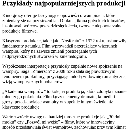
Przykłady najpopularniejszych produkcji
Kino grozy oferuje fascynujące opowieści o wampirach, które
zmieniały się na przestrzeni lat. Drakula, ikona gotyckich klimatów,
inspirował twórców przez dziesięciolecia, tworząc niepowtarzalne
produkcje filmowe.
Klasyczne produkcje, takie jak „Nosferatu” z 1922 roku, ustanowiły
fundamenty gatunku. Film wprowadził przerażający wizerunek
wampira, który na zawsze zmienił postrzeganie tych
nadprzyrodzonych stworzeń w kinematografii.
Współczesne interpretacje przyniosły zupełnie nowe spojrzenie na
wampiry. Saga „Zmierzch” z 2008 roku stała się prawdziwym
fenomenem popkultury, przyciągając młodą widownię romantyczną
wizją wampirycznych bohaterów.
„Akademia wampirów” to kolejna produkcja, która zdobyła uznanie
młodszego pokolenia. Film łączy elementy dramatu, komedii i
grozy, przedstawiając wampiry w zupełnie innym świetle niż
klasyczne produkcje.
Warto zwrócić uwagę na bardziej mroczne produkcje jak „30 dni
mroku” czy „Pozwól mi wejść” – filmy, które w innowacyjny
sposób przedstawiają świat wampirów, zachowując przy tym klimat