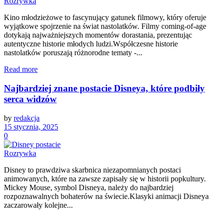
Rozrywka
Kino młodzieżowe to fascynujący gatunek filmowy, który oferuje
wyjątkowe spojrzenie na świat nastolatków. Filmy coming-of-age
dotykają najważniejszych momentów dorastania, prezentując
autentyczne historie młodych ludzi.Współczesne historie
nastolatków poruszają różnorodne tematy -...
Read more
Najbardziej znane postacie Disneya, które podbiły
serca widzów
by
redakcja
15 stycznia, 2025
0
Rozrywka
Disney to prawdziwa skarbnica niezapomnianych postaci
animowanych, które na zawsze zapisały się w historii popkultury.
Mickey Mouse, symbol Disneya, należy do najbardziej
rozpoznawalnych bohaterów na świecie.Klasyki animacji Disneya
zaczarowały kolejne...