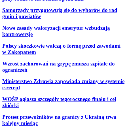
Samorządy przygotowują się do wyborów do rad
gmin i powiatów
Nowe zasady waloryzacji emerytur wzbudzają
kontrowersje
Polscy skoczkowie walczą o formę przed zawodami
w Zakopanem
Wzrost zachorowań na grypę zmusza szpitale do
ograniczeń
Ministerstwo Zdrowia zapowiada zmiany w systemie
e-recept
WOŚP ogłasza szczegóły tegorocznego finału i cel
zbiórki
Protest przewoźników na granicy z Ukrainą trwa
kolejny miesiąc