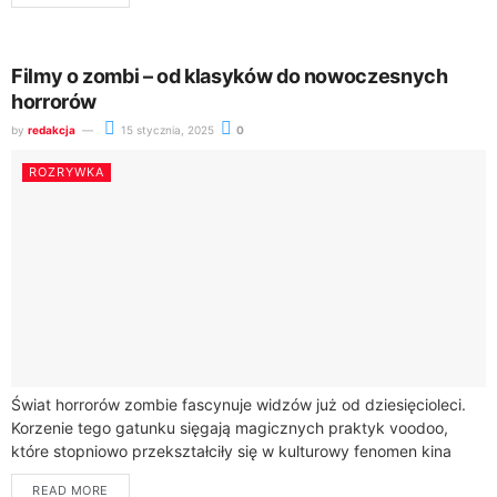
Filmy o zombi – od klasyków do nowoczesnych
horrorów
by
redakcja
15 stycznia, 2025
0
ROZRYWKA
Świat horrorów zombie fascynuje widzów już od dziesięcioleci.
Korzenie tego gatunku sięgają magicznych praktyk voodoo,
które stopniowo przekształciły się w kulturowy fenomen kina
postapokaliptycznego. Od klasycznych produkcji po
READ MORE