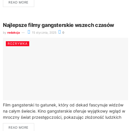
READ MORE
up...
Najlepsze filmy gangsterskie wszech czasów
by
redakcja
15 stycznia, 2025
0
ROZRYWKA
Film gangsterski to gatunek, który od dekad fascynuje widzów
na całym świecie. Kino gangsterskie oferuje wyjątkowy wgląd w
mroczny świat przestępczości, pokazując złożoność ludzkich
charakterów i mechanizmów rządzących światem
READ MORE
przestępczym.Klasyki...