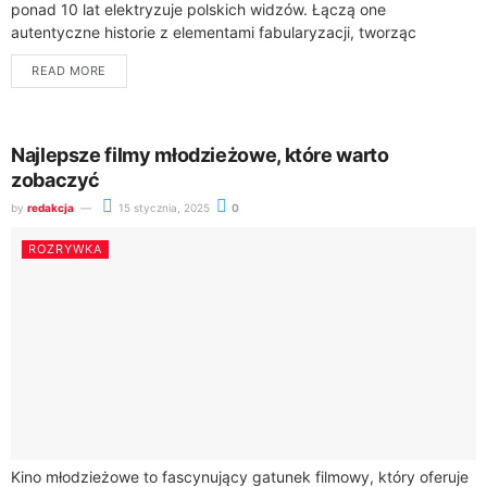
ponad 10 lat elektryzuje polskich widzów. Łączą one
autentyczne historie z elementami fabularyzacji, tworząc
unikalną formę rozrywki, która zaciera granice między
READ MORE
dokumentem a...
Najlepsze filmy młodzieżowe, które warto
zobaczyć
by
redakcja
15 stycznia, 2025
0
ROZRYWKA
Kino młodzieżowe to fascynujący gatunek filmowy, który oferuje