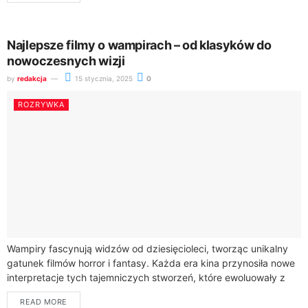
Najlepsze filmy o wampirach – od klasyków do
nowoczesnych wizji
by
redakcja
15 stycznia, 2025
0
ROZRYWKA
Wampiry fascynują widzów od dziesięcioleci, tworząc unikalny
gatunek filmów horror i fantasy. Każda era kina przynosiła nowe
interpretacje tych tajemniczych stworzeń, które ewoluowały z
przerażających potworów w atrakcyjnych bohaterów
READ MORE
popkultury.Historia...