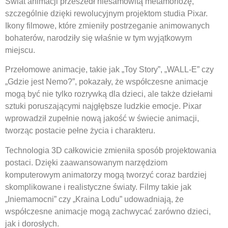
Świat animacji przeszedł niesamowitą metamorfozę,
szczególnie dzięki rewolucyjnym projektom studia Pixar.
Ikony filmowe, które zmieniły postrzeganie animowanych
bohaterów, narodziły się właśnie w tym wyjątkowym
miejscu.
Przełomowe animacje, takie jak „Toy Story”, „WALL-E” czy
„Gdzie jest Nemo?”, pokazały, że współczesne animacje
mogą być nie tylko rozrywką dla dzieci, ale także dziełami
sztuki poruszającymi najgłębsze ludzkie emocje. Pixar
wprowadził zupełnie nową jakość w świecie animacji,
tworząc postacie pełne życia i charakteru.
Technologia 3D całkowicie zmieniła sposób projektowania
postaci. Dzięki zaawansowanym narzędziom
komputerowym animatorzy mogą tworzyć coraz bardziej
skomplikowane i realistyczne światy. Filmy takie jak
„Iniemamocni” czy „Kraina Lodu” udowadniają, że
współczesne animacje mogą zachwycać zarówno dzieci,
jak i dorosłych.