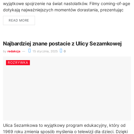
wyjątkowe spojrzenie na świat nastolatków. Filmy coming-of-age
dotykają najważniejszych momentów dorastania, prezentując
autentyczne historie młodych ludzi.Współczesne historie
READ MORE
nastolatków poruszają różnorodne tematy -...
Najbardziej znane postacie z Ulicy Sezamkowej
by
redakcja
15 stycznia, 2025
0
ROZRYWKA
Ulica Sezamkowa to wyjątkowy program edukacyjny, który od
1969 roku zmienia sposób myślenia o telewizji dla dzieci. Dzięki