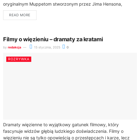
oryginalnym Muppetom stworzonym przez Jima Hensona,
program stał się prawdziwą rewolucją w...
READ MORE
Filmy o więzieniu – dramaty za kratami
by
redakcja
15 stycznia, 2025
0
ROZRYWKA
Dramaty więzienne to wyjątkowy gatunek filmowy, który
fascynuje widzów głębią ludzkiego doświadczenia. Filmy o
więzieniu nie są tylko opowieścią o przestępcach i karze, lecz