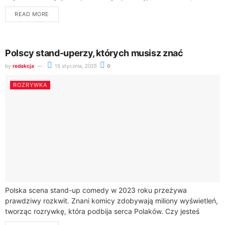
przede wszystkim opowieścią o ludzkiej godności,...
READ MORE
Polscy stand-uperzy, których musisz znać
by
redakcja
15 stycznia, 2025
0
ROZRYWKA
Polska scena stand-up comedy w 2023 roku przeżywa
prawdziwy rozkwit. Znani komicy zdobywają miliony wyświetleń,
tworząc rozrywkę, która podbija serca Polaków. Czy jesteś
ciekaw, kto aktualnie rządzi polskim stand-upem?Ranking stand-