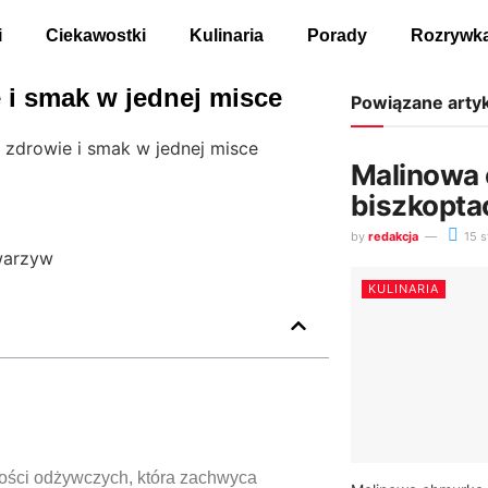
i
Ciekawostki
Kulinaria
Porady
Rozrywk
 i smak w jednej misce
Powiązane arty
 zdrowie i smak w jednej misce
Malinowa
biszkoptac
by
redakcja
15 s
KULINARIA
ości odżywczych, która zachwyca