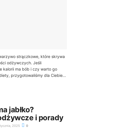
warzywo strączkowe, które skrywa
ości odżywczych. Jeśli
le kalorii ma bób i czy warto go
iety, przygotowaliśmy dla Ciebie...
 ma jabłko?
odżywcze i porady
tycznia, 2025
0