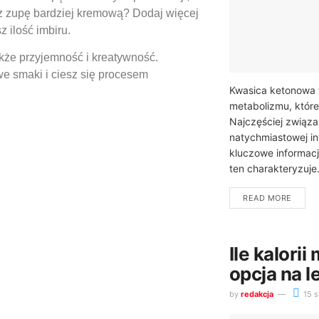
z zupę bardziej kremową? Dodaj więcej
 ilość imbiru.
akże przyjemność i kreatywność.
e smaki i ciesz się procesem
Kwasica ketonowa 
metabolizmu, któr
Najczęściej związa
natychmiastowej in
kluczowe informacj
ten charakteryzuje.
READ MORE
Ile kalori
opcja na l
by
redakcja
15 s