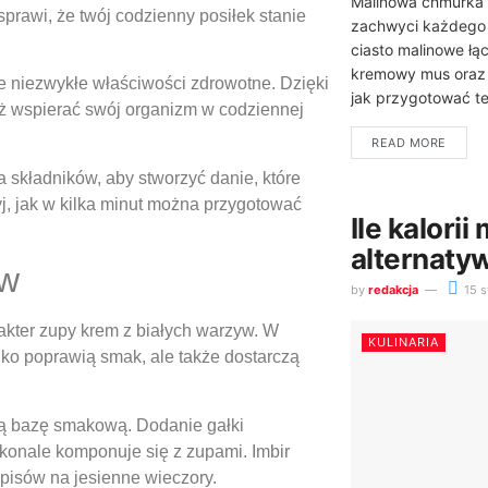
Malinowa chmurka 
sprawi, że twój codzienny posiłek stanie
zachwyci każdego m
ciasto malinowe łą
kremowy mus oraz 
bie niezwykłe właściwości zdrowotne. Dzięki
jak przygotować te
eż wspierać swój organizm w codziennej
READ MORE
a składników, aby stworzyć danie, które
, jak w kilka minut można przygotować
Ile kalori
alternaty
aw
by
redakcja
15 s
kter zupy krem z białych warzyw. W
KULINARIA
ylko poprawią smak, ale także dostarczą
wią bazę smakową. Dodanie gałki
konale komponuje się z zupami. Imbir
episów na jesienne wieczory.