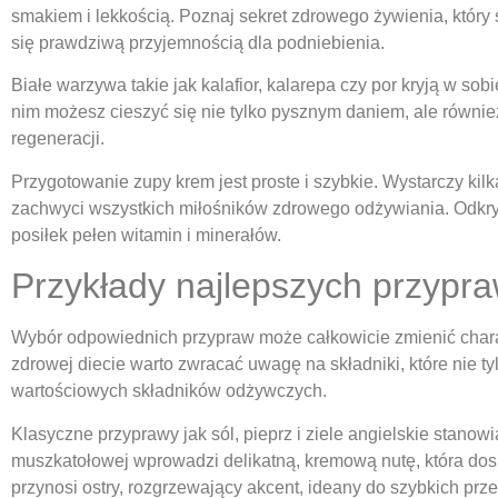
smakiem i lekkością. Poznaj sekret zdrowego żywienia, który 
się prawdziwą przyjemnością dla podniebienia.
Białe warzywa takie jak kalafior, kalarepa czy por kryją w so
nim możesz cieszyć się nie tylko pysznym daniem, ale równi
regeneracji.
Przygotowanie zupy krem jest proste i szybkie. Wystarczy kilk
zachwyci wszystkich miłośników zdrowego odżywiania. Odkryj
posiłek pełen witamin i minerałów.
Przykłady najlepszych przypr
Wybór odpowiednich przypraw może całkowicie zmienić chara
zdrowej diecie warto zwracać uwagę na składniki, które nie t
wartościowych składników odżywczych.
Klasyczne przyprawy jak sól, pieprz i ziele angielskie stano
muszkatołowej wprowadzi delikatną, kremową nutę, która dos
przynosi ostry, rozgrzewający akcent, ideany do szybkich prz