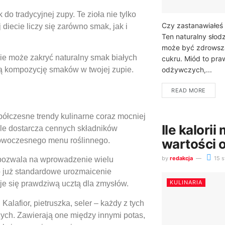
 tradycyjnej zupy. Te zioła nie tylko
Czy zastanawiałeś s
iecie liczy się zarówno smak, jak i
Ten naturalny słodz
może być zdrowszą
nie może zakryć naturalny smak białych
cukru. Miód to pra
odżywczych,...
ną kompozycję smaków w twojej zupie.
READ MORE
ółczesne trendy kulinarne coraz mocniej
Ile kalorii
 ale dostarcza cennych składników
owoczesnego menu roślinnego.
wartości
by
redakcja
15 s
pozwala na wprowadzenie wielu
o już standardowe urozmaicenie
KULINARIA
je się prawdziwą ucztą dla zmysłów.
lafior, pietruszka, seler – każdy z tych
ch. Zawierają one między innymi potas,