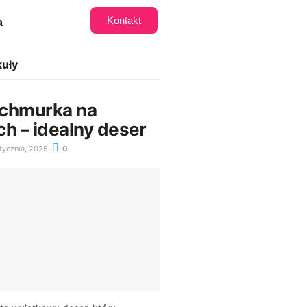
Kontakt
a
kuły
 chmurka na
h – idealny deser
tycznia, 2025
0