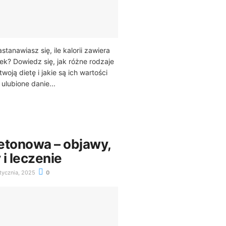
stanawiasz się, ile kalorii zawiera
łek? Dowiedz się, jak różne rodzaje
woją dietę i jakie są ich wartości
ulubione danie...
etonowa – objawy,
i leczenie
tycznia, 2025
0