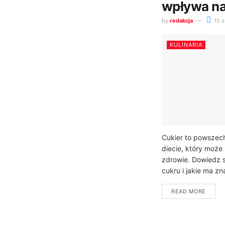
wpływa na
by
redakcja
15 s
KULINARIA
Cukier to powszec
diecie, który moż
zdrowie. Dowiedz s
cukru i jakie ma zn
READ MORE