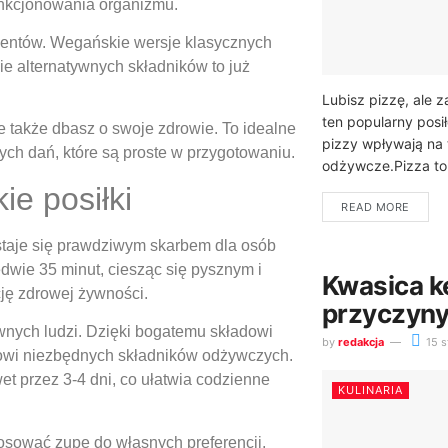
funkcjonowania organizmu.
mentów. Wegańskie wersje klasycznych
e alternatywnych składników to już
Lubisz pizzę, ale za
ten popularny posi
le także dbasz o swoje zdrowie. To idealne
pizzy wpływają na t
ch dań, które są proste w przygotowaniu.
odżywcze.Pizza to 
ie posiłki
READ MORE
taje się prawdziwym skarbem dla osób
dwie 35 minut, ciesząc się pysznym i
Kwasica k
ję zdrowej żywności.
przyczyny 
ywnych ludzi. Dzięki bogatemu składowi
by
redakcja
15 s
zmowi niezbędnych składników odżywczych.
t przez 3-4 dni, co ułatwia codzienne
KULINARIA
osować zupę do własnych preferencji,