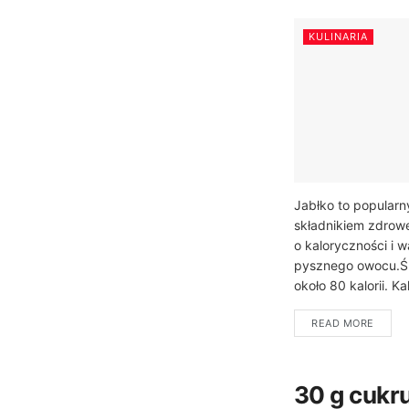
KULINARIA
Jabłko to popular
składnikiem zdrowe
o kaloryczności i 
pysznego owocu.Śre
około 80 kalorii. K
READ MORE
30 g cukru 