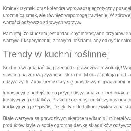
Kminek rzymski oraz kolendra wprowadzą egzotyczny posmak do
urozmaicą smak, ale również wspomogą trawienie. W zdrowej d
wartości odżywcze zdrowych warzyw.
Pamiętaj, że kluczem jest umiar. Zbyt intensywne przyprawie
warzyw. Eksperymentuj z małymi ilościami, aby odkryć ideal
Trendy w kuchni roślinnej
Kuchnia wegetariańska przechodzi prawdziwą rewolucję! Wsp
stawiają na zdrową żywność, która nie tylko zaspokaja głód,
odżywczych. Zupy kremy stały się prawdziwymi gwiazdami n
Innowacyjne podejście do przygotowywania zup kremowych 
kreatywnych dodatków. Prażone orzechy, kiełki czy nasiona t
tradycyjnych przepisów. Dzięki tym dodatkom zwykła zupa sta
Białe warzywa są prawdziwym skarbcem witamin i minerałów. Ka
produktów kryje w sobie ogromną dawkę składników odżywczy