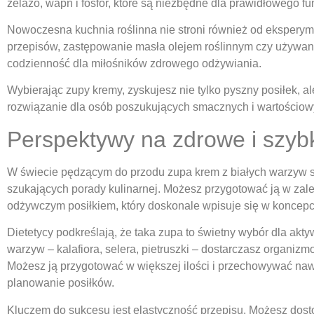
żelazo, wapń i fosfor, które są niezbędne dla prawidłowego 
Nowoczesna kuchnia roślinna nie stroni również od ekspery
przepisów, zastępowanie masła olejem roślinnym czy używani
codzienność dla miłośników zdrowego odżywiania.
Wybierając zupy kremy, zyskujesz nie tylko pyszny posiłek, a
rozwiązanie dla osób poszukujących smacznych i wartościowy
Perspektywy na zdrowe i szybk
W świecie pędzącym do przodu zupa krem z białych warzyw s
szukających porady kulinarnej. Możesz przygotować ją w zale
odżywczym posiłkiem, który doskonale wpisuje się w koncepc
Dietetycy podkreślają, że taka zupa to świetny wybór dla akt
warzyw – kalafiora, selera, pietruszki – dostarczasz organi
Możesz ją przygotować w większej ilości i przechowywać nawe
planowanie posiłków.
Kluczem do sukcesu jest elastyczność przepisu. Możesz dost