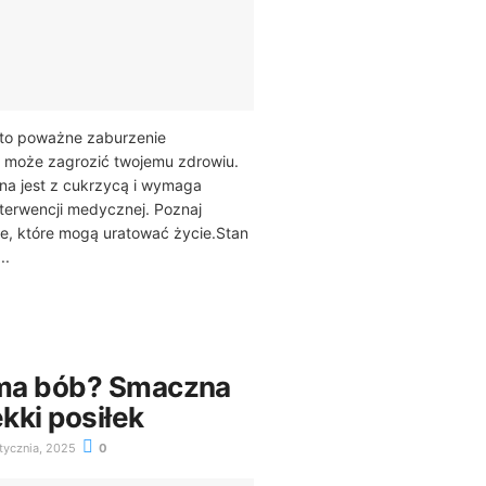
to poważne zaburzenie
e może zagrozić twojemu zdrowiu.
na jest z cukrzycą i wymaga
terwencji medycznej. Poznaj
e, które mogą uratować życie.Stan
..
i ma bób? Smaczna
ekki posiłek
tycznia, 2025
0