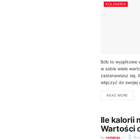
KULINARIA
Bób to wyjątkowe 
w sobie wiele wart
zastanawiasz się, i
włączyć do swojej d
READ MORE
Ile kalorii
Wartości 
by
redakcja
15 s