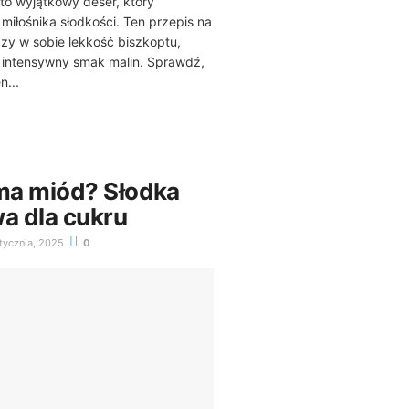
to wyjątkowy deser, który
iłośnika słodkości. Ten przepis na
czy w sobie lekkość biszkoptu,
intensywny smak malin. Sprawdź,
n...
i ma miód? Słodka
wa dla cukru
tycznia, 2025
0