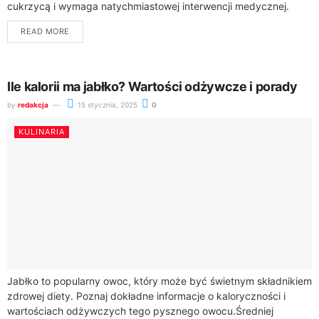
cukrzycą i wymaga natychmiastowej interwencji medycznej.
Poznaj kluczowe informacje, które mogą uratować życie.Stan ten
READ MORE
charakteryzuje...
Ile kalorii ma jabłko? Wartości odżywcze i porady
by
redakcja
15 stycznia, 2025
0
KULINARIA
Jabłko to popularny owoc, który może być świetnym składnikiem
zdrowej diety. Poznaj dokładne informacje o kaloryczności i
wartościach odżywczych tego pysznego owocu.Średniej