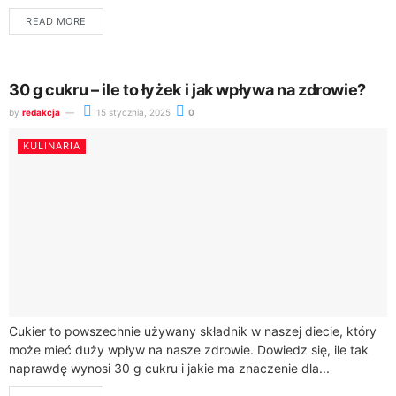
wielkości jabłko dostarcza około 80 kalorii. Kaloryczność może...
READ MORE
30 g cukru – ile to łyżek i jak wpływa na zdrowie?
by
redakcja
15 stycznia, 2025
0
KULINARIA
Cukier to powszechnie używany składnik w naszej diecie, który
może mieć duży wpływ na nasze zdrowie. Dowiedz się, ile tak
naprawdę wynosi 30 g cukru i jakie ma znaczenie dla...