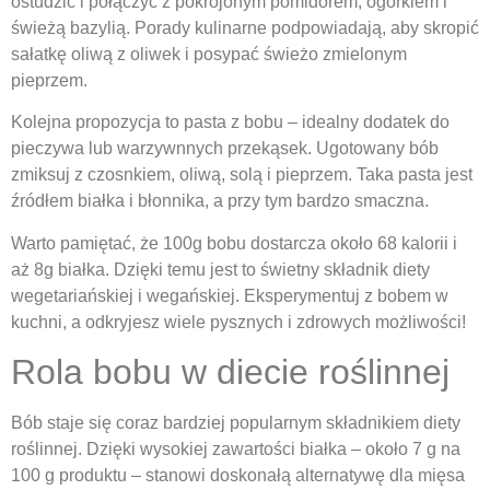
ostudzić i połączyć z pokrojonym pomidorem, ogórkiem i
świeżą bazylią. Porady kulinarne podpowiadają, aby skropić
sałatkę oliwą z oliwek i posypać świeżo zmielonym
pieprzem.
Kolejna propozycja to pasta z bobu – idealny dodatek do
pieczywa lub warzywnnych przekąsek. Ugotowany bób
zmiksuj z czosnkiem, oliwą, solą i pieprzem. Taka pasta jest
źródłem białka i błonnika, a przy tym bardzo smaczna.
Warto pamiętać, że 100g bobu dostarcza około 68 kalorii i
aż 8g białka. Dzięki temu jest to świetny składnik diety
wegetariańskiej i wegańskiej. Eksperymentuj z bobem w
kuchni, a odkryjesz wiele pysznych i zdrowych możliwości!
Rola bobu w diecie roślinnej
Bób staje się coraz bardziej popularnym składnikiem diety
roślinnej. Dzięki wysokiej zawartości białka – około 7 g na
100 g produktu – stanowi doskonałą alternatywę dla mięsa