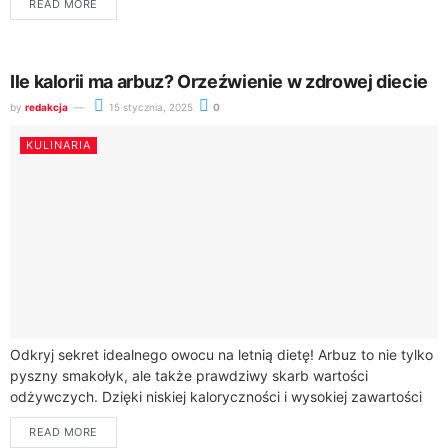
READ MORE
Ile kalorii ma arbuz? Orzeźwienie w zdrowej diecie
by
redakcja
15 stycznia, 2025
0
KULINARIA
Odkryj sekret idealnego owocu na letnią dietę! Arbuz to nie tylko
pyszny smakołyk, ale także prawdziwy skarb wartości
odżywczych. Dzięki niskiej kaloryczności i wysokiej zawartości
wody, stanowi doskonały wybór dla...
READ MORE