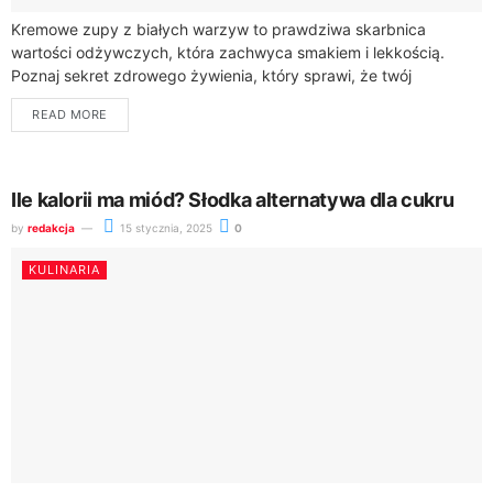
Kremowe zupy z białych warzyw to prawdziwa skarbnica
wartości odżywczych, która zachwyca smakiem i lekkością.
Poznaj sekret zdrowego żywienia, który sprawi, że twój
codzienny posiłek stanie się prawdziwą przyjemnością dla...
READ MORE
Ile kalorii ma miód? Słodka alternatywa dla cukru
by
redakcja
15 stycznia, 2025
0
KULINARIA