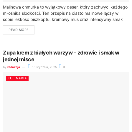
Malinowa chmurka to wyjątkowy deser, który zachwyci każdego
miłośnika słodkości. Ten przepis na ciasto malinowe łączy w
sobie lekkość biszkoptu, kremowy mus oraz intensywny smak
malin. Sprawdź, jak przygotować ten...
READ MORE
Zupa krem z białych warzyw – zdrowie i smak w
jednej misce
by
redakcja
15 stycznia, 2025
0
KULINARIA