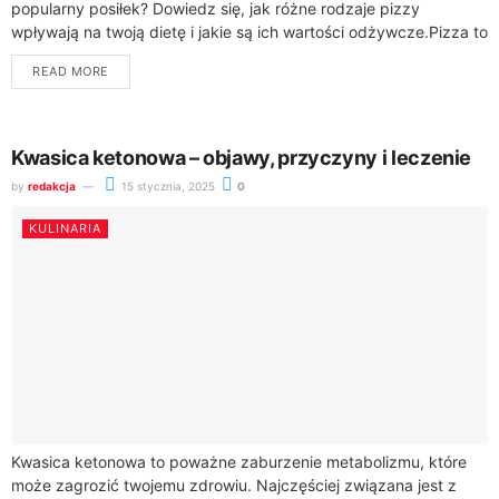
popularny posiłek? Dowiedz się, jak różne rodzaje pizzy
wpływają na twoją dietę i jakie są ich wartości odżywcze.Pizza to
ulubione danie...
READ MORE
Kwasica ketonowa – objawy, przyczyny i leczenie
by
redakcja
15 stycznia, 2025
0
KULINARIA
Kwasica ketonowa to poważne zaburzenie metabolizmu, które
może zagrozić twojemu zdrowiu. Najczęściej związana jest z