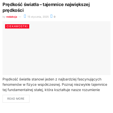
Prędkość światła – tajemnice największej
prędkości
by
redakcja
15 stycznia, 2025
0
CIEKAWOSTKI
Prędkość światła stanowi jeden z najbardziej fascynujących
fenomenów w fizyce współczesnej. Poznaj niezwykłe tajemnice
tej fundamentalnej stałej, która kształtuje nasze rozumienie
przestrzeni i czasu.Zgodnie z teorią względności, prędkość
READ MORE
światła wynosi...