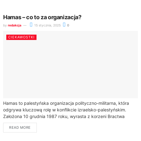
Hamas – co to za organizacja?
by
redakcja
15 stycznia, 2025
0
CIEKAWOSTKI
Hamas to palestyńska organizacja polityczno-militarna, która
odgrywa kluczową rolę w konflikcie izraelsko-palestyńskim.
Założona 10 grudnia 1987 roku, wyrasta z korzeni Bractwa
Muzułmańskiego i stanowi istotny element złożonej mozaiki
READ MORE
bliskowschodnich stosunków...