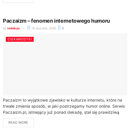
Paczaizm – fenomen internetowego humoru
by
redakcja
15 stycznia, 2025
0
CIEKAWOSTKI
Paczaizm to wyjątkowe zjawisko w kulturze internetu, które na
trwałe zmienia sposób, w jaki postrzegamy humor online. Serwis
Paczaizm.pl, istniejący już ponad dekadę, stał się prawdziwą
skarbnicą memów, gromadząc blisko...
READ MORE