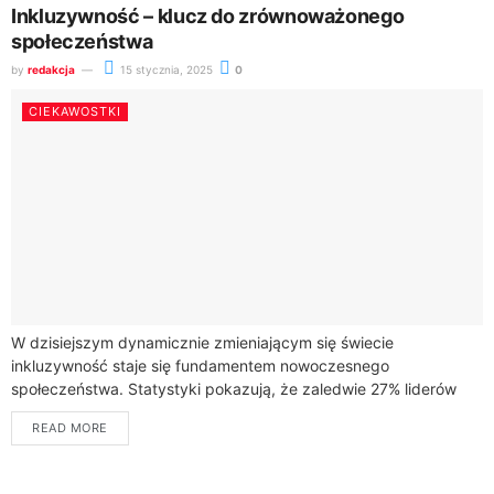
Inkluzywność – klucz do zrównoważonego
społeczeństwa
by
redakcja
15 stycznia, 2025
0
CIEKAWOSTKI
W dzisiejszym dynamicznie zmieniającym się świecie
inkluzywność staje się fundamentem nowoczesnego
społeczeństwa. Statystyki pokazują, że zaledwie 27% liderów
firm w 2021 roku skutecznie promowało różnorodność w
READ MORE
zespołach. Dlaczego więc warto...