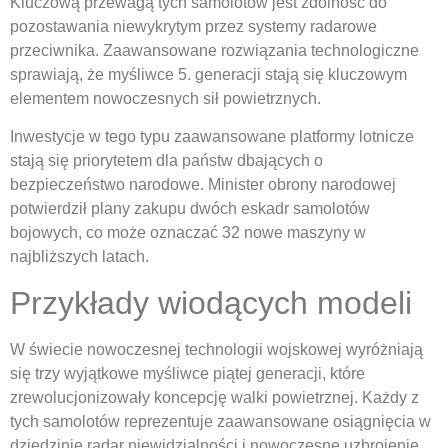
Kluczową przewagą tych samolotów jest zdolność do
pozostawania niewykrytym przez systemy radarowe
przeciwnika. Zaawansowane rozwiązania technologiczne
sprawiają, że myśliwce 5. generacji stają się kluczowym
elementem nowoczesnych sił powietrznych.
Inwestycje w tego typu zaawansowane platformy lotnicze
stają się priorytetem dla państw dbających o
bezpieczeństwo narodowe. Minister obrony narodowej
potwierdził plany zakupu dwóch eskadr samolotów
bojowych, co może oznaczać 32 nowe maszyny w
najbliższych latach.
Przykłady wiodących modeli
W świecie nowoczesnej technologii wojskowej wyróżniają
się trzy wyjątkowe myśliwce piątej generacji, które
zrewolucjonizowały koncepcję walki powietrznej. Każdy z
tych samolotów reprezentuje zaawansowane osiągnięcia w
dziedzinie radar niewidzialności i nowoczesne uzbrojenie.