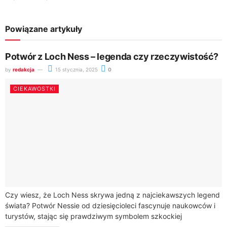
Powiązane artykuły
Potwór z Loch Ness – legenda czy rzeczywistość?
by
redakcja
15 stycznia, 2025
0
CIEKAWOSTKI
Czy wiesz, że Loch Ness skrywa jedną z najciekawszych legend
świata? Potwór Nessie od dziesięcioleci fascynuje naukowców i
turystów, stając się prawdziwym symbolem szkockiej
kryptozoologii.Legendy o tajemniczym stworzeniu