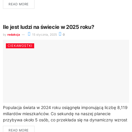
READ MORE
zamieszkującym jezioro...
Ile jest ludzi na świecie w 2025 roku?
by
redakcja
15 stycznia, 2025
0
CIEKAWOSTKI
Populacja świata w 2024 roku osiągnęła imponującą liczbę 8,119
miliardów mieszkańców. Co sekundę na naszej planecie
przybywa około 5 osób, co przekłada się na dynamiczny wzrost
liczby ludzi na świecie.Najnowsze...
READ MORE