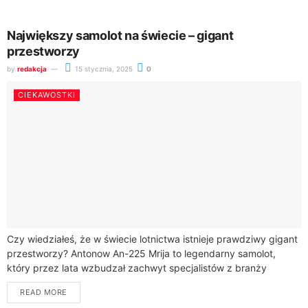
Największy samolot na świecie – gigant
przestworzy
by
redakcja
15 stycznia, 2025
0
CIEKAWOSTKI
Czy wiedziałeś, że w świecie lotnictwa istnieje prawdziwy gigant
przestworzy? Antonow An-225 Mrija to legendarny samolot,
który przez lata wzbudzał zachwyt specjalistów z branży
lotniczej. Ten niezwykły statek powietrzny został...
READ MORE