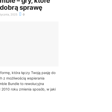
ble – gry, które
 dobrą sprawę
tycznia, 2025
0
formę, która łączy Twoją pasję do
h z możliwością wspierania
mble Bundle to rewolucyjna
d 2010 roku zmienia sposób, w jaki