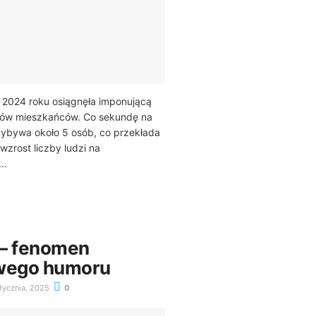
 2024 roku osiągnęła imponującą
rdów mieszkańców. Co sekundę na
zybywa około 5 osób, co przekłada
wzrost liczby ludzi na
..
 – fenomen
owego humoru
tycznia, 2025
0