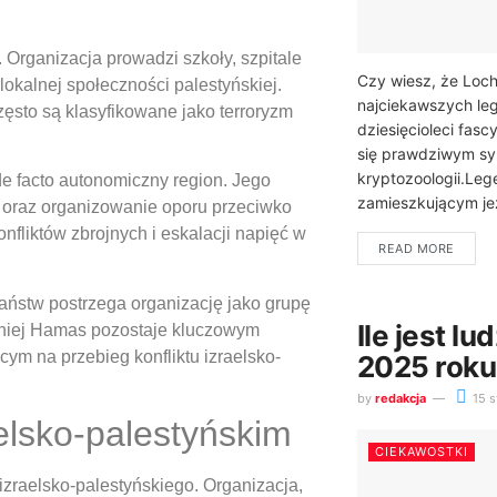
Organizacja prowadzi szkoły, szpitale
Czy wiesz, że Loc
lokalnej społeczności palestyńskiej.
najciekawszych le
zęsto są klasyfikowane jako terroryzm
dziesięcioleci fasc
się prawdziwym sy
kryptozoologii.Leg
de facto autonomiczny region. Jego
zamieszkującym jez
l oraz organizowanie oporu przeciwko
onfliktów zbrojnych i eskalacji napięć w
READ MORE
ństw postrzega organizację jako grupę
Ile jest lu
emniej Hamas pozostaje kluczowym
ym na przebieg konfliktu izraelsko-
2025 roku
by
redakcja
15 s
elsko-palestyńskim
CIEKAWOSTKI
 izraelsko-palestyńskiego. Organizacja,