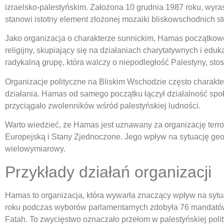
izraelsko-palestyńskim. Założona 10 grudnia 1987 roku, wyra
stanowi istotny element złożonej mozaiki bliskowschodnich s
Jako organizacja o charakterze sunnickim, Hamas początkowo
religijny, skupiający się na działaniach charytatywnych i eduk
radykalną grupę, która walczy o niepodległość Palestyny, sto
Organizacje polityczne na Bliskim Wschodzie często charakte
działania. Hamas od samego początku łączył działalność społe
przyciągało zwolenników wśród palestyńskiej ludności.
Warto wiedzieć, że Hamas jest uznawany za organizację terro
Europejską i Stany Zjednoczone. Jego wpływ na sytuację geop
wielowymiarowy.
Przykłady działań organizacji
Hamas to organizacja, która wywarła znaczący wpływ na sytua
roku podczas wyborów parlamentarnych zdobyła 76 mandatów
Fatah. To zwycięstwo oznaczało przełom w palestyńskiej polit