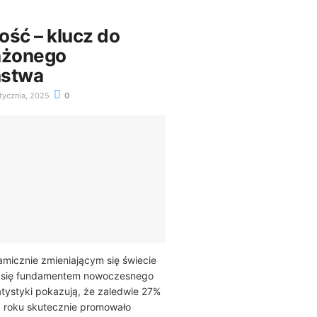
ość – klucz do
żonego
ństwa
tycznia, 2025
0
micznie zmieniającym się świecie
e się fundamentem nowoczesnego
tystyki pokazują, że zaledwie 27%
1 roku skutecznie promowało