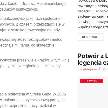
Nowoczesne lotnic
sta z korzeni Bractwa Muzułmańskiego i
rewolucyjne zmian
tosunków politycznych.
generacji. Technol
systemy awioniki i
 funkcjonował jako ruch społeczno-
stawiają te maszyny
acyjnych. Z czasem przekształcił się w
współczesnego uzbr
sując często kontrowersyjne metody.
READ MORE
ryzują się złożonością celów i metod
czną z militarną, co skutecznie
Potwór z 
rystyczną przez wiele krajów, w tym Unię
legenda c
olityczną w regionie jest znaczący i
by
redakcja
15 s
CIEKAWOSTKI
cję polityczną w Strefie Gazy. W 2006
, pokonując dotychczasową partię al-
yce i rozpoczęło nowy rozdział w