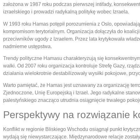
założona w 1987 roku podczas pierwszej intifady, konsekwent
izraelskiego i prowadzi radykalną politykę wobec Izraela.
W 1993 roku Hamas potępił porozumienia z Oslo, opowiadają
kompromisom terytorialnym. Organizacja dołączyła do koalicji
przeciwników ugody z Izraelem. Przez lata krytykowała władze
nadmierne ustępstwa.
Trendy polityczne Hamasu charakteryzują się konsekwentny
walki. Od 2007 roku organizacja kontroluje Strefę Gazy, rząd
działania wielokrotnie destabilizowały wysiłki pokojowe, przycz
Warto pamiętać, że Hamas jest uznawany za organizację terro
Zjednoczone, Unię Europejską i Izrael. Jego radykalne stanow
palestyńskiego znacząco utrudnia osiągnięcie trwałego pokoj
Perspektywy na rozwiązanie ko
Konflikt w regionie Bliskiego Wschodu osiągnął punkt krytyc
wydają się niewystarczające. Międzynarodowe relacje został