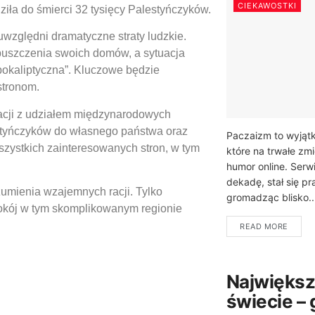
CIEKAWOSTKI
ziła do śmierci 32 tysięcy Palestyńczyków.
względni dramatyczne straty ludzkie.
puszczenia swoich domów, a sytuacja
pokaliptyczna”. Kluczowe będzie
stronom.
jacji z udziałem międzynarodowych
styńczyków do własnego państwa oraz
Paczaizm to wyjątk
zystkich zainteresowanych stron, w tym
które na trwałe zm
humor online. Serwi
dekadę, stał się 
zumienia wzajemnych racji. Tylko
gromadząc blisko..
okój w tym skomplikowanym regionie
READ MORE
Największ
świecie –