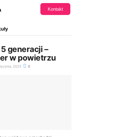
Kontakt
a
kuły
5 generacji –
der w powietrzu
tycznia, 2025
0