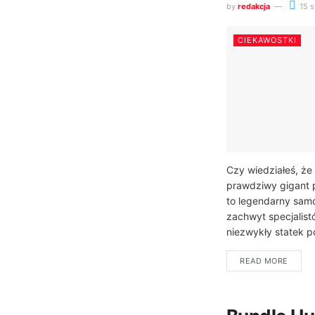
by
redakcja
15 s
CIEKAWOSTKI
Czy wiedziałeś, że 
prawdziwy gigant 
to legendarny samo
zachwyt specjalist
niezwykły statek po
READ MORE