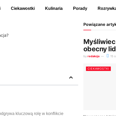
i
Ciekawostki
Kulinaria
Porady
Rozrywk
Powiązane arty
acja?
Myśliwiec 
obecny li
by
redakcja
15 s
CIEKAWOSTKI
 odgrywa kluczową rolę w konflikcie