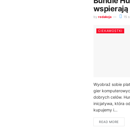
Bundle Hum
wspierają
by
redakcja
15 s
CIEKAWOSTKI
Wyobraź sobie plat
gier komputerowyc
dobrych celów. Hu
inicjatywa, która o
kupujemy i...
READ MORE