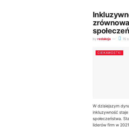
Inkluzywn
zrównowa
społecze
by
redakcja
15 s
CIEKAWOSTKI
W dzisiejszym dyna
inkluzywność staj
społeczeństwa. Sta
liderów firm w 202