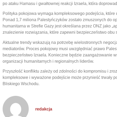
po ataku Hamasu i gwałtownej reakcji Izraela, która doprowad
Polityka pokojowa wymaga kompleksowego podejścia, które u
Ponad 1,7 miliona Palestyńczyków zostało zmuszonych do o
humanitarna w Strefie Gazy jest określana przez ONZ jako „a
znalezienie rozwiązania, które zapewni bezpieczeństwo obu 
Aktualne trendy wskazują na potrzebę wielostronnych negoc
mediatorów. Proces pokojowy musi uwzględniać prawo Pale
bezpieczeństwo Izraela. Konieczne będzie zaangażowanie ws
organizacji humanitarnych i regionalnych liderów.
Przyszłość konfliktu zależy od zdolności do kompromisu i zro
kompleksowe i wyważone podejście może przynieść trwały p
Bliskiego Wschodu.
redakcja