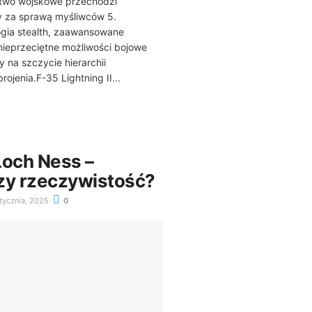
two wojskowe przechodzi
y za sprawą myśliwców 5.
ogia stealth, zaawansowane
 nieprzeciętne możliwości bojowe
 na szczycie hierarchii
ojenia.F-35 Lightning II...
Loch Ness –
zy rzeczywistość?
tycznia, 2025
0