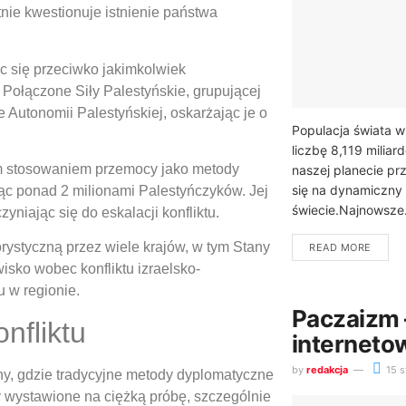
nie kwestionuje istnienie państwa
c się przeciwko jakimkolwiek
 Połączone Siły Palestyńskie, grupującej
 Autonomii Palestyńskiej, oskarżając je o
Populacja świata w
liczbę 8,119 milia
m stosowaniem przemocy jako metody
naszej planecie pr
się na dynamiczny 
ząc ponad 2 milionami Palestyńczyków. Jej
świecie.Najnowsze.
yniając się do eskalacji konfliktu.
rystyczną przez wiele krajów, w tym Stany
READ MORE
isko wobec konfliktu izraelsko-
u w regionie.
Paczaizm
nfliktu
internet
by
redakcja
15 s
zny, gdzie tradycyjne metody dyplomatyczne
y wystawione na ciężką próbę, szczególnie