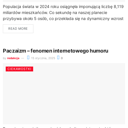
Populacja świata w 2024 roku osiągnęła imponującą liczbę 8,119
miliardów mieszkańców. Co sekundę na naszej planecie
przybywa około 5 osób, co przekłada się na dynamiczny wzrost
liczby ludzi na świecie.Najnowsze...
READ MORE
Paczaizm – fenomen internetowego humoru
by
redakcja
15 stycznia, 2025
0
CIEKAWOSTKI