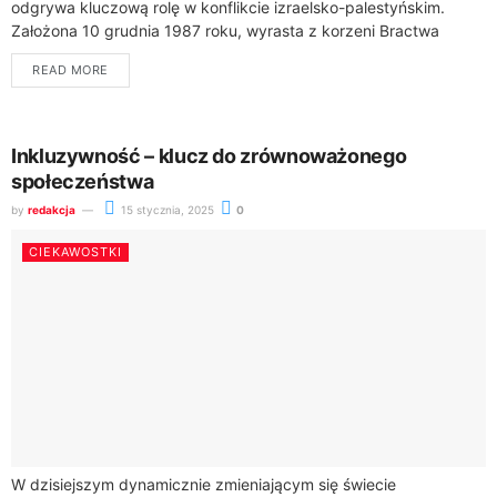
odgrywa kluczową rolę w konflikcie izraelsko-palestyńskim.
Założona 10 grudnia 1987 roku, wyrasta z korzeni Bractwa
Muzułmańskiego i stanowi istotny element złożonej mozaiki
READ MORE
bliskowschodnich stosunków...
Inkluzywność – klucz do zrównoważonego
społeczeństwa
by
redakcja
15 stycznia, 2025
0
CIEKAWOSTKI
W dzisiejszym dynamicznie zmieniającym się świecie