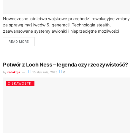
Nowoczesne lotnictwo wojskowe przechodzi rewolucyjne zmiany
za sprawą myśliwców 5. generacji. Technologia stealth,
zaawansowane systemy awioniki i nieprzeciętne możliwości
bojowe stawiają te maszyny na szczycie hierarchii
READ MORE
współczesnego uzbrojenia.F-35 Lightning II...
Potwór z Loch Ness – legenda czy rzeczywistość?
by
redakcja
15 stycznia, 2025
0
CIEKAWOSTKI