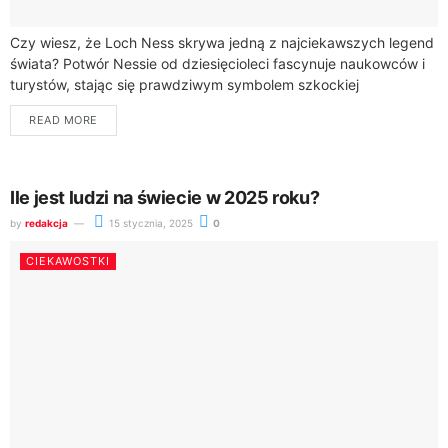
Czy wiesz, że Loch Ness skrywa jedną z najciekawszych legend
świata? Potwór Nessie od dziesięcioleci fascynuje naukowców i
turystów, stając się prawdziwym symbolem szkockiej
kryptozoologii.Legendy o tajemniczym stworzeniu
READ MORE
zamieszkującym jezioro...
Ile jest ludzi na świecie w 2025 roku?
by
redakcja
15 stycznia, 2025
0
CIEKAWOSTKI