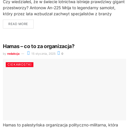
Czy wiedziałeś, że w świecie lotnictwa istnieje prawdziwy gigant
przestworzy? Antonow An-225 Mrija to legendarny samolot,
który przez lata wzbudzał zachwyt specjalistów z branży
lotniczej. Ten niezwykły statek powietrzny został...
READ MORE
Hamas – co to za organizacja?
by
redakcja
15 stycznia, 2025
0
CIEKAWOSTKI
Hamas to palestyńska organizacja polityczno-militarna, która