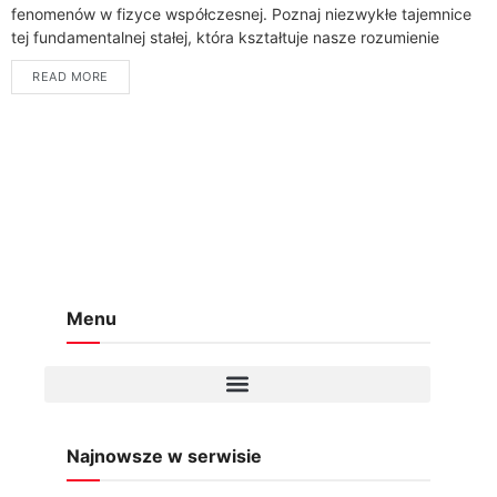
fenomenów w fizyce współczesnej. Poznaj niezwykłe tajemnice
tej fundamentalnej stałej, która kształtuje nasze rozumienie
przestrzeni i czasu.Zgodnie z teorią względności, prędkość
READ MORE
światła wynosi...
Menu
Najnowsze w serwisie