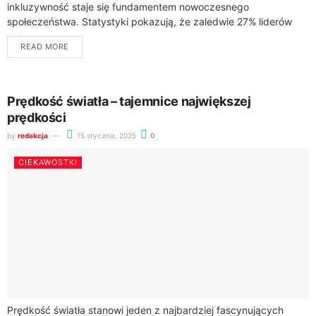
inkluzywność staje się fundamentem nowoczesnego
społeczeństwa. Statystyki pokazują, że zaledwie 27% liderów
firm w 2021 roku skutecznie promowało różnorodność w
READ MORE
zespołach. Dlaczego więc warto...
Prędkość światła – tajemnice największej
prędkości
by
redakcja
15 stycznia, 2025
0
CIEKAWOSTKI
Prędkość światła stanowi jeden z najbardziej fascynujących