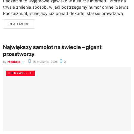
Paczaizm to wyjątkowe zjawisko w kulturze internetu, które na
trwałe zmienia sposób, w jaki postrzegamy humor online. Serwis
Paczaizm.pl, istniejący już ponad dekadę, stał się prawdziwą
skarbnicą memów, gromadząc blisko...
READ MORE
Największy samolot na świecie – gigant
przestworzy
by
redakcja
15 stycznia, 2025
0
CIEKAWOSTKI