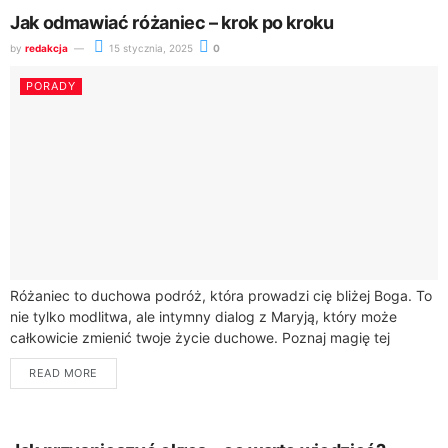
Jak odmawiać różaniec – krok po kroku
by
redakcja
15 stycznia, 2025
0
PORADY
Różaniec to duchowa podróż, która prowadzi cię bliżej Boga. To
nie tylko modlitwa, ale intymny dialog z Maryją, który może
całkowicie zmienić twoje życie duchowe. Poznaj magię tej
wyjątkowej formy...
READ MORE