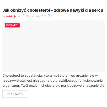
Jak obniżyć cholesterol – zdrowe nawyki dla serca
by
redakcja
15 stycznia, 2025
0
PORADY
Cholesterol to substancja, która może brzmieć groźnie, ale w
rzeczywistości jest niezbędna do prawidłowego funkcjonowania
organizmu. Twój poziom cholesterolu ma kluczowe znaczenie dla
zdrowia serca i całego układu krążenia.Warto wiedzieć,...
READ MORE