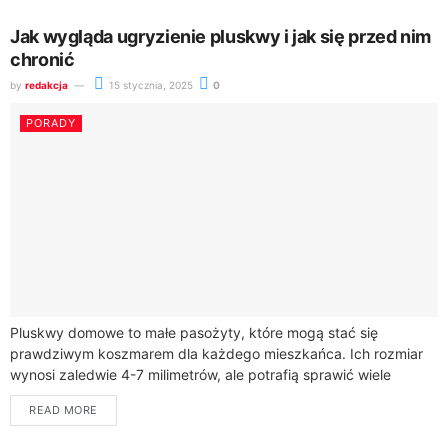
Jak wygląda ugryzienie pluskwy i jak się przed nim
chronić
by
redakcja
15 stycznia, 2025
0
PORADY
Pluskwy domowe to małe pasożyty, które mogą stać się
prawdziwym koszmarem dla każdego mieszkańca. Ich rozmiar
wynosi zaledwie 4-7 milimetrów, ale potrafią sprawić wiele
problemów. Nocne ugryzienia powodują dyskomfort i...
READ MORE