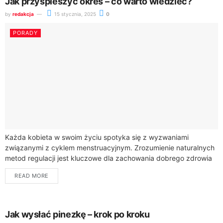
Jak przyspieszyć okres – co warto wiedzieć?
by
redakcja
15 stycznia, 2025
0
PORADY
Każda kobieta w swoim życiu spotyka się z wyzwaniami
związanymi z cyklem menstruacyjnym. Zrozumienie naturalnych
metod regulacji jest kluczowe dla zachowania dobrego zdrowia
kobiecego.Cykl menstruacyjny to skomplikowany proces
READ MORE
biologiczny, który...
Jak wysłać pinezkę – krok po kroku