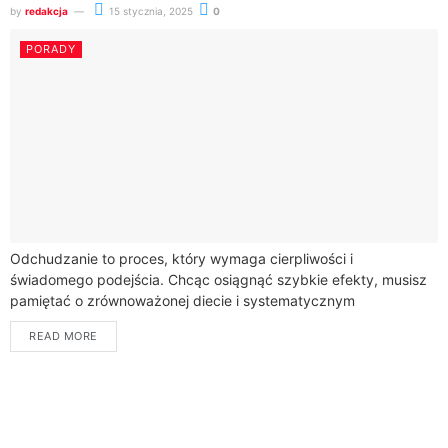
by
redakcja
15 stycznia, 2025
0
PORADY
Odchudzanie to proces, który wymaga cierpliwości i
świadomego podejścia. Chcąc osiągnąć szybkie efekty, musisz
pamiętać o zrównoważonej diecie i systematycznym
działaniu.Kluczem do skutecznego odchudzania jest
READ MORE
zrozumienie, że nie chodzi o...