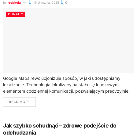
by
redakcja
15 stycznia, 2025
0
PORADY
Google Maps rewolucjonizuje sposób, w jaki udostępniamy
lokalizacje. Technologia lokalizacyjna stała się kluczowym
elementem codziennej komunikacji, pozwalającym precyzyjnie
wskazać dowolne miejsce na świecie.Czy wiesz, że ponad 1
READ MORE
miliard użytkowników miesięcznie...
Jak szybko schudnąć – zdrowe podejście do
odchudzania