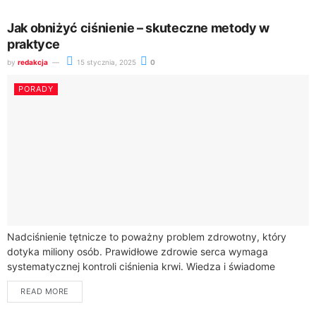
Jak obniżyć ciśnienie – skuteczne metody w
praktyce
by
redakcja
15 stycznia, 2025
0
PORADY
Nadciśnienie tętnicze to poważny problem zdrowotny, który
dotyka miliony osób. Prawidłowe zdrowie serca wymaga
systematycznej kontroli ciśnienia krwi. Wiedza i świadome
działania mogą znacząco poprawić twój stan.Czy wiesz, że
READ MORE
normalne...